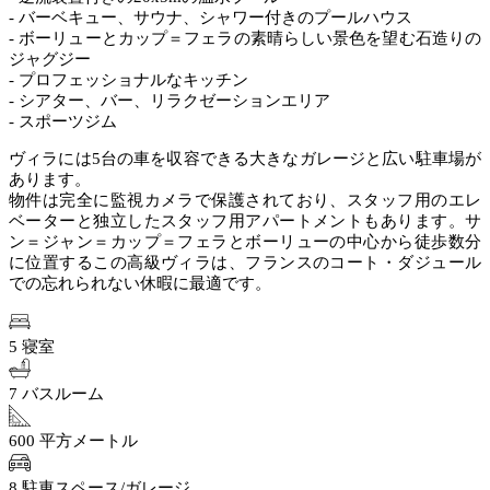
- バーベキュー、サウナ、シャワー付きのプールハウス
- ボーリューとカップ＝フェラの素晴らしい景色を望む石造りの
ジャグジー
- プロフェッショナルなキッチン
- シアター、バー、リラクゼーションエリア
- スポーツジム
ヴィラには5台の車を収容できる大きなガレージと広い駐車場が
あります。
物件は完全に監視カメラで保護されており、スタッフ用のエレ
ベーターと独立したスタッフ用アパートメントもあります。サ
ン＝ジャン＝カップ＝フェラとボーリューの中心から徒歩数分
に位置するこの高級ヴィラは、フランスのコート・ダジュール
での忘れられない休暇に最適です。
5 寝室
7 バスルーム
600 平方メートル
8 駐車スペース/ガレージ