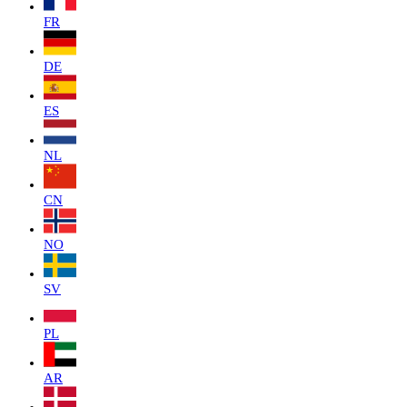
FR
DE
ES
NL
CN
NO
SV
PL
AR