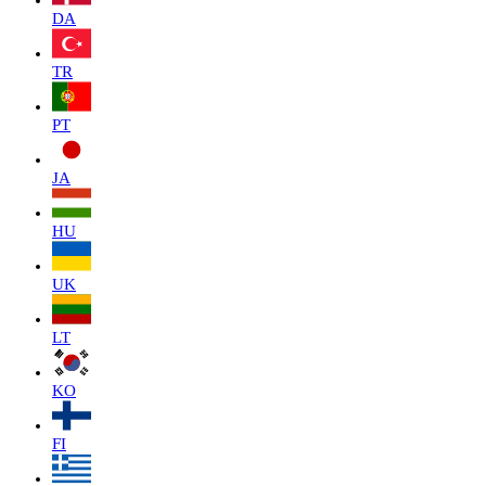
DA
TR
PT
JA
HU
UK
LT
KO
FI