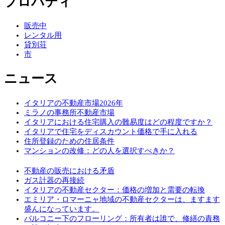
プロパティ
販売中
レンタル用
貸別荘
市
ニュース
イタリアの不動産市場2026年
ミラノの事務所不動産市場
イタリアにおける住宅購入の難易度はどの程度ですか？
イタリアで住宅をディスカウント価格で手に入れる
住所登録のための住居条件
マンションの改修：どの人を選択すべきか？
不動産の販売における矛盾
ガス計器の再接続
イタリアの不動産セクター：価格の増加と需要の転換
エミリア・ロマーニャ地域の不動産セクターは、ますます
盛んになっています。
バルコニー下のフローリング：所有者は誰で、修繕の責務