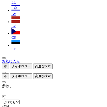
EL
IW
LV
CS
ET
お気に入り
市
タイポロジー
高度な検索
市
タイポロジー
高度な検索
参照。
村
領域