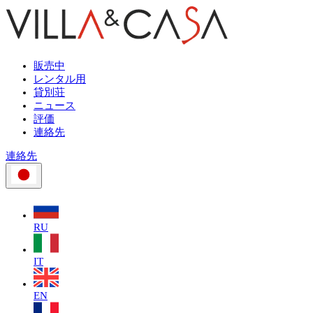
販売中
レンタル用
貸別荘
ニュース
評価
連絡先
連絡先
RU
IT
EN