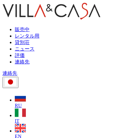
販売中
レンタル用
貸別荘
ニュース
評価
連絡先
連絡先
RU
IT
EN