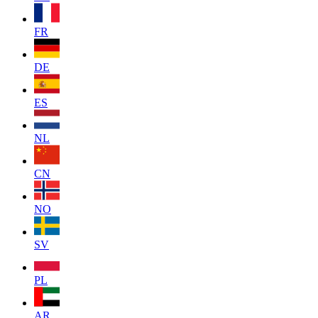
FR
DE
ES
NL
CN
NO
SV
PL
AR