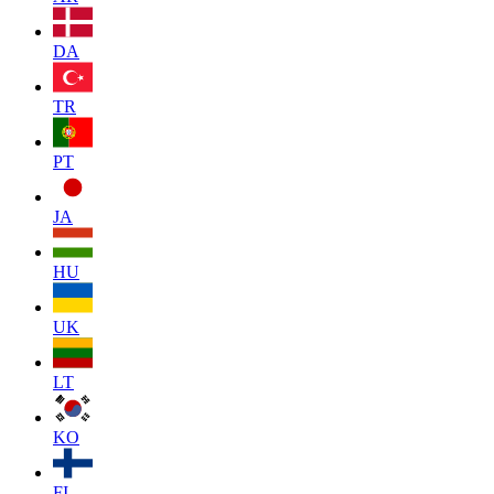
DA
TR
PT
JA
HU
UK
LT
KO
FI