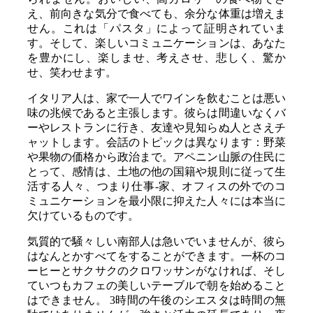
え、前向きな気分で食べても、余分な体重は増えま
せん。これは「パスタ」によって証明されていま
す。そして、楽しいコミュニケーションは、あなた
を豊かにし、楽しませ、考えさせ、悲しく、驚か
せ、笑わせます。
イタリア人は、家で一人でワインを飲むことは悪い
味の兆候であると主張します。彼らは間違いなくバ
ーやレストランに行き、友達や見知らぬ人とさえチ
ャットします。会話のトピックは異なります：野菜
や果物の価格から政治まで。アペニン山脈の住民に
とって、感情は、土地の他の国籍や規則に従って生
活する人々、つまり仕事-家、オフィスの外でのコ
ミュニケーションを最小限に抑えた人々には本当に
欠けているものです。
気質的で騒々しい南部人は急いでいませんが、彼ら
はなんとかすべてをすることができます。一杯のコ
ーヒーとサクサクのクロワッサンがなければ、そし
ていつもカフェの美しいテーブルで朝を始めること
はできません。 3時間の午後のシエスタは時間の無