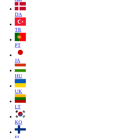
DA
TR
PT
JA
HU
UK
LT
KO
FI