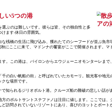
しい5つの港
を選ぶのは難しいです。彼らは皆、その独自性と多
けます-休日の雰囲気。
白な桟橋の生活に飛び込み、獲れたてのシーフードが並ぶ魚市
の初秋にここに来て、マドンナの饗宴がここで開催されます。マ
ます。この港は、バイロンからエウジェーニオモンターレまで
「千の白い帆船の街」と呼ばれていたカモーリ。観光客や地元
ックな場所です。
ナで知られるジリオポルト港。クルーズ船の難破の悲しい話が
地方のポルトサントステファノは注目に値します。ここでは、
んど訪問されていないリゾートにあり、喜びのヨットとボート