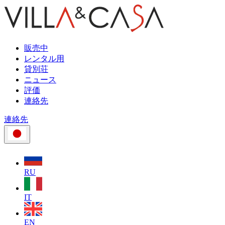
販売中
レンタル用
貸別荘
ニュース
評価
連絡先
連絡先
RU
IT
EN