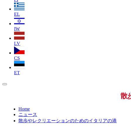
EL
IW
LV
CS
ET
散
Home
ニュース
散歩やレクリエーションのためのイタリアの港