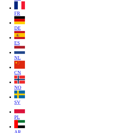
FR
DE
ES
NL
CN
NO
SV
PL
AR