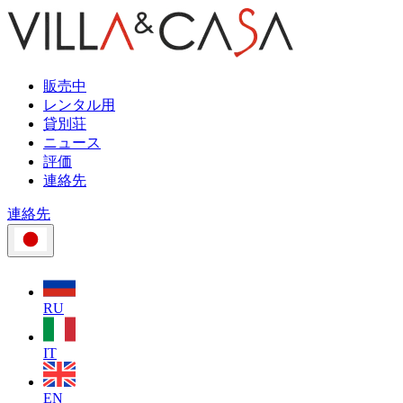
販売中
レンタル用
貸別荘
ニュース
評価
連絡先
連絡先
RU
IT
EN