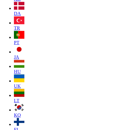
DA
TR
PT
JA
HU
UK
LT
KO
FI