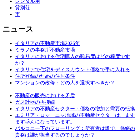
レンタル用
貸別荘
市
ニュース
イタリアの不動産市場2026年
ミラノの事務所不動産市場
イタリアにおける住宅購入の難易度はどの程度です
か？
イタリアで住宅をディスカウント価格で手に入れる
住所登録のための住居条件
マンションの改修：どの人を選択すべきか？
不動産の販売における矛盾
ガス計器の再接続
イタリアの不動産セクター：価格の増加と需要の転換
エミリア・ロマーニャ地域の不動産セクターは、ます
ます盛んになっています。
バルコニー下のフローリング：所有者は誰で、修繕の
責務は誰が担当するのでしょうか？