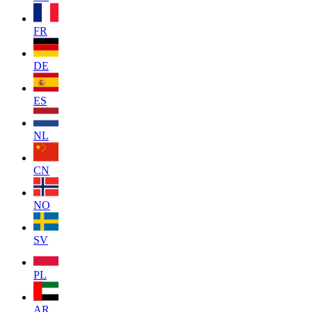
FR
DE
ES
NL
CN
NO
SV
PL
AR