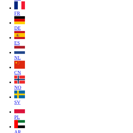
FR
DE
ES
NL
CN
NO
SV
PL
AR