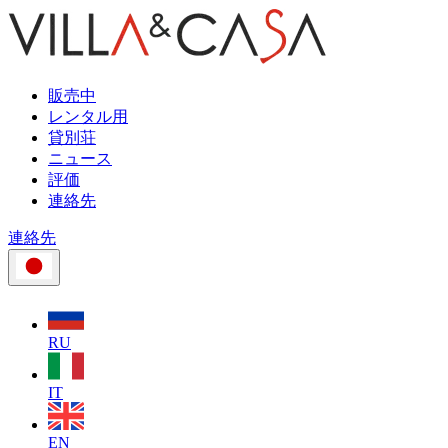
販売中
レンタル用
貸別荘
ニュース
評価
連絡先
連絡先
RU
IT
EN