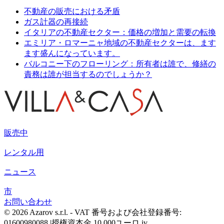
不動産の販売における矛盾
ガス計器の再接続
イタリアの不動産セクター：価格の増加と需要の転換
エミリア・ロマーニャ地域の不動産セクターは、ます
ます盛んになっています。
バルコニー下のフローリング：所有者は誰で、修繕の
責務は誰が担当するのでしょうか？
販売中
レンタル用
ニュース
市
お問い合わせ
© 2026 Azarov s.r.l. - VAT 番号および会社登録番号:
01600980088 |授権資本金 10,000ユーロ iv