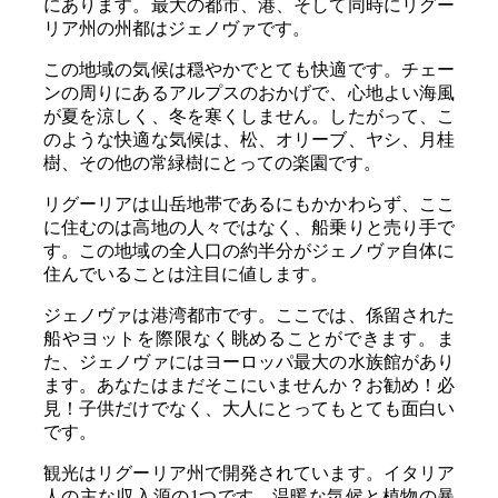
にあります。最大の都市、港、そして同時にリグー
リア州の州都はジェノヴァです。
この地域の気候は穏やかでとても快適です。チェー
ンの周りにあるアルプスのおかげで、心地よい海風
が夏を涼しく、冬を寒くしません。したがって、こ
のような快適な気候は、松、オリーブ、ヤシ、月桂
樹、その他の常緑樹にとっての楽園です。
リグーリアは山岳地帯であるにもかかわらず、ここ
に住むのは高地の人々ではなく、船乗りと売り手で
す。この地域の全人口の約半分がジェノヴァ自体に
住んでいることは注目に値します。
ジェノヴァは港湾都市です。ここでは、係留された
船やヨットを際限なく眺めることができます。ま
た、ジェノヴァにはヨーロッパ最大の水族館があり
ます。あなたはまだそこにいませんか？お勧め！必
見！子供だけでなく、大人にとってもとても面白い
です。
観光はリグーリア州で開発されています。イタリア
人の主な収入源の1つです。温暖な気候と植物の暴