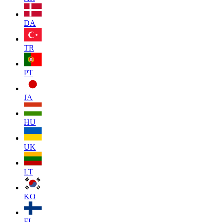
DA
TR
PT
JA
HU
UK
LT
KO
FI