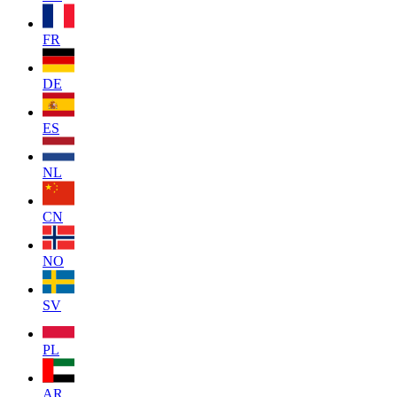
FR
DE
ES
NL
CN
NO
SV
PL
AR