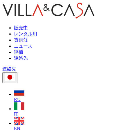
販売中
レンタル用
貸別荘
ニュース
評価
連絡先
連絡先
RU
IT
EN