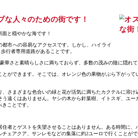
ブな人々のための街です！
斜面と穏やかな海です！
の都市への容易なアクセスです。しかし、ハイライ
車と歩行者専用道路があることです。
、豪華さと素晴らしさに満ちておらず、多数の茂みの陰に隠れ
ことができます。そこでは、オレンジ色の果物がぶら下がって
り、さまざまな色合いの緑と花が活気に満ちたカクテルに溶け
そう遠くはありません。ヤシの木から針葉樹、イトスギ、ユー
べきことです。
居住者とゲストを失望させることはありません。ある時間に、
ルチェアクア、サンレモなどの集落に約2ユーロで行くことがで