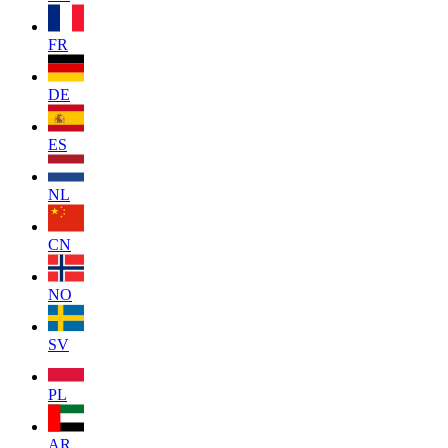
FR
DE
ES
NL
CN
NO
SV
PL
AR