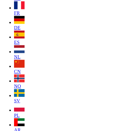
FR
DE
ES
NL
CN
NO
SV
PL
AR