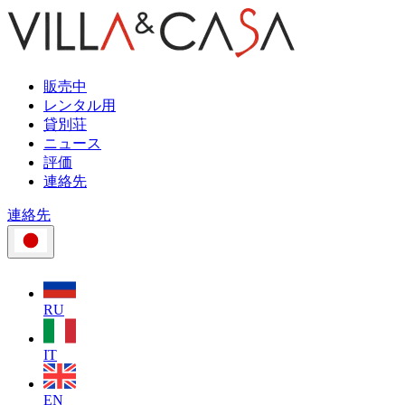
販売中
レンタル用
貸別荘
ニュース
評価
連絡先
連絡先
RU
IT
EN