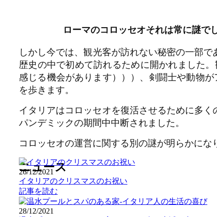
ローマのコロッセオそれは常に謎で
しかし今では、観光客が訪れない秘密の一部であ
歴史の中で初めて訪れるために開かれました。
感じる機会があります）））、剣闘士や動物が
を歩きます。
イタリアはコロッセオを復活させるために多くの
パンデミックの期間中中断されました。
コロッセオの運営に関する別の謎が明らかにな
ニュース
26/12/2021
イタリアのクリスマスのお祝い
記事を読む
28/12/2021