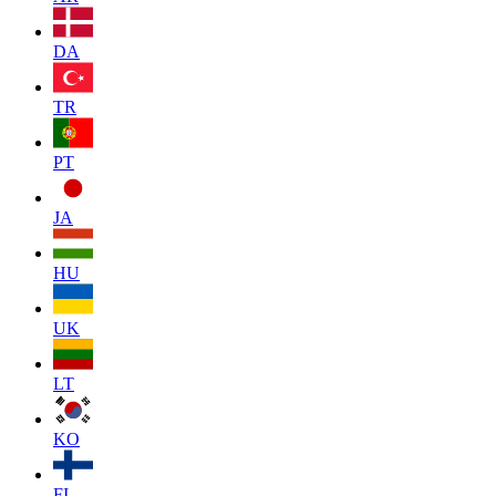
DA
TR
PT
JA
HU
UK
LT
KO
FI