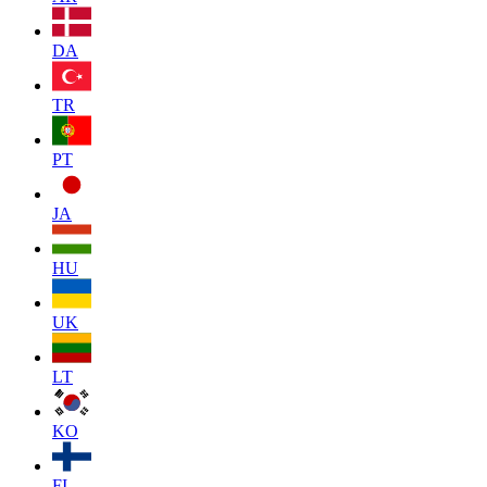
DA
TR
PT
JA
HU
UK
LT
KO
FI