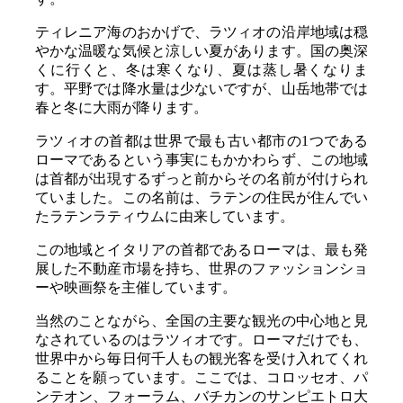
ティレニア海のおかげで、ラツィオの沿岸地域は穏
やかな温暖な気候と涼しい夏があります。国の奥深
くに行くと、冬は寒くなり、夏は蒸し暑くなりま
す。平野では降水量は少ないですが、山岳地帯では
春と冬に大雨が降ります。
ラツィオの首都は世界で最も古い都市の1つである
ローマであるという事実にもかかわらず、この地域
は首都が出現するずっと前からその名前が付けられ
ていました。この名前は、ラテンの住民が住んでい
たラテンラティウムに由来しています。
この地域とイタリアの首都であるローマは、最も発
展した不動産市場を持ち、世界のファッションショ
ーや映画祭を主催しています。
当然のことながら、全国の主要な観光の中心地と見
なされているのはラツィオです。ローマだけでも、
世界中から毎日何千人もの観光客を受け入れてくれ
ることを願っています。ここでは、コロッセオ、パ
ンテオン、フォーラム、バチカンのサンピエトロ大