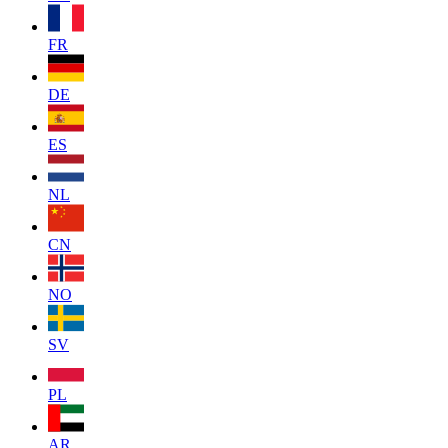
FR
DE
ES
NL
CN
NO
SV
PL
AR