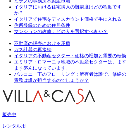
ミラノの事務所不動産市場
イタリアにおける住宅購入の難易度はどの程度です
か？
イタリアで住宅をディスカウント価格で手に入れる
住所登録のための住居条件
マンションの改修：どの人を選択すべきか？
不動産の販売における矛盾
ガス計器の再接続
イタリアの不動産セクター：価格の増加と需要の転換
エミリア・ロマーニャ地域の不動産セクターは、ます
ます盛んになっています。
バルコニー下のフローリング：所有者は誰で、修繕の
責務は誰が担当するのでしょうか？
販売中
レンタル用