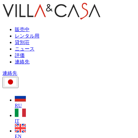
販売中
レンタル用
貸別荘
ニュース
評価
連絡先
連絡先
RU
IT
EN