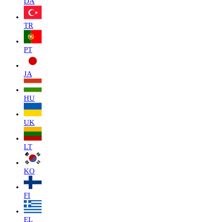
DA
TR
PT
JA
HU
UK
LT
KO
FI
EL