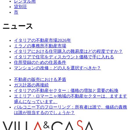
レンタル用
貸別荘
市
ニュース
イタリアの不動産市場2026年
ミラノの事務所不動産市場
イタリアにおける住宅購入の難易度はどの程度ですか？
イタリアで住宅をディスカウント価格で手に入れる
住所登録のための住居条件
マンションの改修：どの人を選択すべきか？
不動産の販売における矛盾
ガス計器の再接続
イタリアの不動産セクター：価格の増加と需要の転換
エミリア・ロマーニャ地域の不動産セクターは、ますます
盛んになっています。
バルコニー下のフローリング：所有者は誰で、修繕の責務
は誰が担当するのでしょうか？