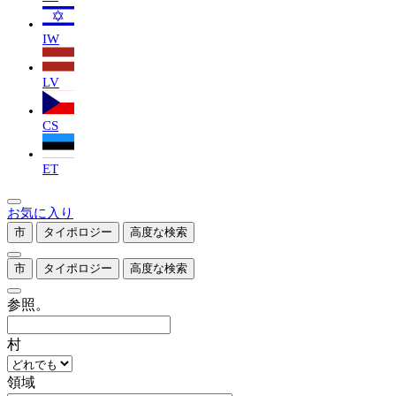
IW
LV
CS
ET
お気に入り
市
タイポロジー
高度な検索
市
タイポロジー
高度な検索
参照。
村
領域