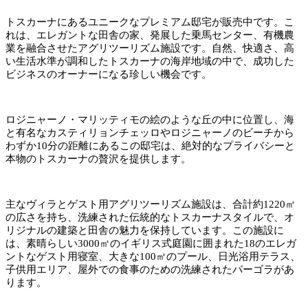
トスカーナにあるユニークなプレミアム邸宅が販売中です。こ
れは、エレガントな田舎の家、発展した乗馬センター、有機農
業を融合させたアグリツーリズム施設です。自然、快適さ、高
い生活水準が調和したトスカーナの海岸地域の中で、成功した
ビジネスのオーナーになる珍しい機会です。
ロジニャーノ・マリッティモの絵のような丘の中に位置し、海
と有名なカスティリョンチェッロやロジニャーノのビーチから
わずか10分の距離にあるこの邸宅は、絶対的なプライバシーと
本物のトスカーナの贅沢を提供します。
主なヴィラとゲスト用アグリツーリズム施設は、合計約1220㎡
の広さを持ち、洗練された伝統的なトスカーナスタイルで、オ
リジナルの建築と田舎の魅力を保持しています。この施設に
は、素晴らしい3000㎡のイギリス式庭園に囲まれた18のエレガ
ントなゲスト用寝室、大きな100㎡のプール、日光浴用テラス、
子供用エリア、屋外での食事のための洗練されたパーゴラがあ
ります。