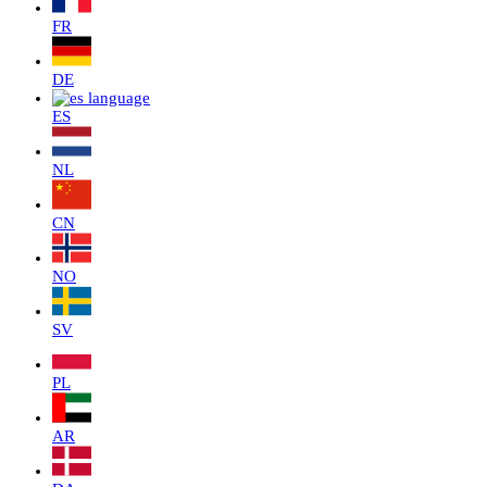
FR
DE
ES
NL
CN
NO
SV
PL
AR