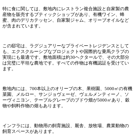
特に食に関しては、敷地内にレストラン複合施設と自家製の農
産物を販売するブティックショップがあり、有機ワイン、蜂
蜜、肉のデリカテッセン、自家製ジャム、オリーブオイルなど
が含まれています。
この邸宅は、ラグジュアリーなプライベートレジデンスとして
も、エクスクルーシブなプロジェクトや国際的な乗馬クラブの
実現にも最適です。敷地面積は約30ヘクタールで、その大部分
は完璧に平坦な農地です。すべての作物は有機認証を受けてい
ます。
敷地内には、700本以上のオリーブの木、果樹園、5000㎡の有機
菜園、メルロー、サンジョヴェーゼ、ヴェルメンティーノ、ソ
ーヴィニヨン、テーブルグレープのブドウ畑が5000㎡あり、穀
物や飼料作物の畑もあります。
インフラには、動物用の飼育施設、厩舎、放牧場、農業動物の
飼育スペースがあります。