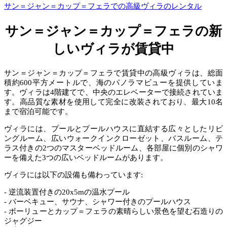
サン＝ジャン＝カップ＝フェラでの高級ヴィラのレンタル
サン＝ジャン＝カップ＝フェラの新
しいヴィラが賃貸中
サン＝ジャン＝カップ＝フェラで賃貸中の高級ヴィラは、総面
積約600平方メートルで、海のパノラマビューを提供していま
す。ヴィラは4階建てで、中央のエレベーターで接続されていま
す。高品質な素材を使用して完全に改装されており、最大10名
まで宿泊可能です。
ヴィラには、プールとプールハウスに直結する広々としたリビ
ングルーム、広いウォークインクローゼット、バスルーム、テ
ラス付きの2つのマスターベッドルーム、各部屋に個別のシャワ
ーを備えた3つの広いベッドルームがあります。
ヴィラには以下の設備も備わっています:
- 逆流装置付きの20x5mの温水プール
- バーベキュー、サウナ、シャワー付きのプールハウス
- ボーリューとカップ＝フェラの素晴らしい景色を望む石造りの
ジャグジー