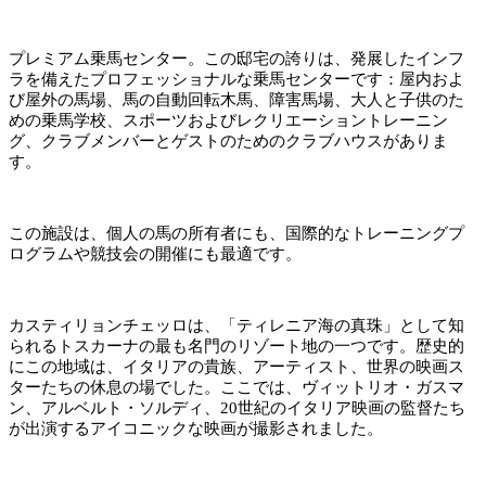
プレミアム乗馬センター。この邸宅の誇りは、発展したインフ
ラを備えたプロフェッショナルな乗馬センターです：屋内およ
び屋外の馬場、馬の自動回転木馬、障害馬場、大人と子供のた
めの乗馬学校、スポーツおよびレクリエーショントレーニン
グ、クラブメンバーとゲストのためのクラブハウスがありま
す。
この施設は、個人の馬の所有者にも、国際的なトレーニングプ
ログラムや競技会の開催にも最適です。
カスティリョンチェッロは、「ティレニア海の真珠」として知
られるトスカーナの最も名門のリゾート地の一つです。歴史的
にこの地域は、イタリアの貴族、アーティスト、世界の映画ス
ターたちの休息の場でした。ここでは、ヴィットリオ・ガスマ
ン、アルベルト・ソルディ、20世紀のイタリア映画の監督たち
が出演するアイコニックな映画が撮影されました。