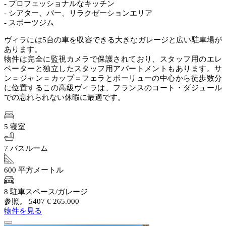
- プロフェッショナルなキッチン
- シアター、バー、リラクゼーションエリア
- スポーツジム
ヴィラには5台の車を収容できる大きなガレージと広い駐車場が
あります。
物件は完全に監視カメラで保護されており、スタッフ用のエレ
ベーターと独立したスタッフ用アパートメントもあります。サ
ン＝ジャン＝カップ＝フェラとボーリューの中心から徒歩数分
に位置するこの高級ヴィラは、フランスのコート・ダジュール
での忘れられない休暇に最適です。
5 寝室
7 バスルーム
600 平方メートル
8 駐車スペース/ガレージ
参照。 5407
€ 265.000
物件を見る