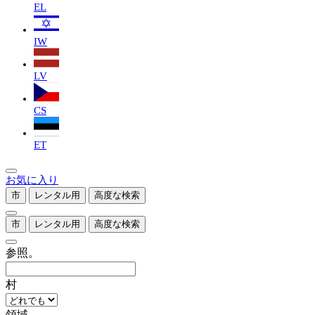
EL
IW
LV
CS
ET
お気に入り
市
レンタル用
高度な検索
市
レンタル用
高度な検索
参照。
村
領域