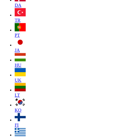
DA
TR
PT
JA
HU
UK
LT
KO
FI