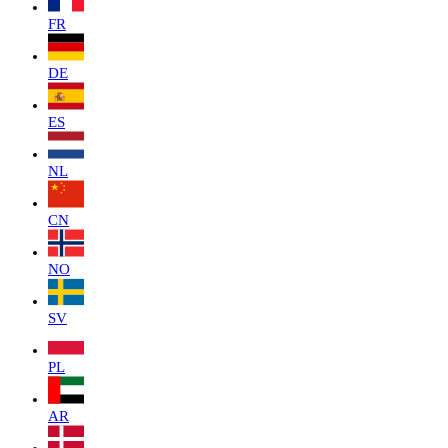
FR
DE
ES
NL
CN
NO
SV
PL
AR