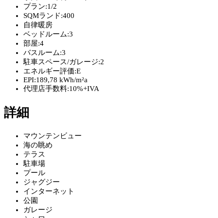
プラン:
1/2
SQMランド:
400
自律暖房
ベッドルーム:
3
部屋:
4
バスルーム:
3
駐車スペース/ガレージ:
2
エネルギー評価:
E
EPI:
189,78 kWh/m²a
代理店手数料:
10%+IVA
詳細
マウンテンビュー
海の眺め
テラス
駐車場
プール
ジャグジー
インターネット
公園
ガレージ