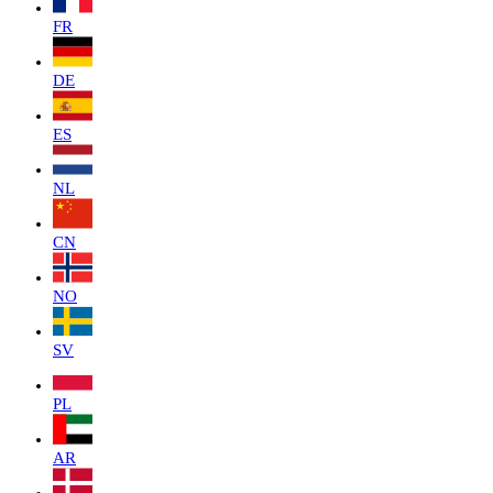
FR
DE
ES
NL
CN
NO
SV
PL
AR