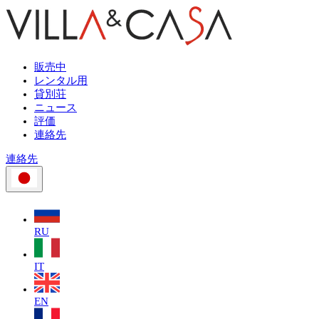
販売中
レンタル用
貸別荘
ニュース
評価
連絡先
連絡先
RU
IT
EN