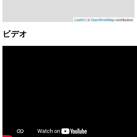
Leaflet
| ©
OpenStreetMap
contributors
ビデオ