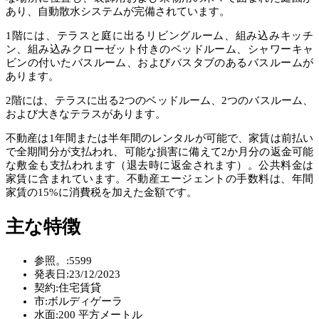
あり、自動散水システムが完備されています。
1階には、テラスと庭に出るリビングルーム、組み込みキッチ
ン、組み込みクローゼット付きのベッドルーム、シャワーキャ
ビンの付いたバスルーム、およびバスタブのあるバスルームが
あります。
2階には、テラスに出る2つのベッドルーム、2つのバスルーム、
および大きなテラスがあります。
不動産は1年間または半年間のレンタルが可能で、家賃は前払い
で全期間分が支払われ、可能な損害に備えて2か月分の返金可能
な敷金も支払われます（退去時に返金されます）。公共料金は
家賃に含まれています。不動産エージェントの手数料は、年間
家賃の15%に消費税を加えた金額です。
主な特徴
参照。:
5599
発表日:
23/12/2023
契約:
住宅賃貸
市:
ボルディゲーラ
水面:
200 平方メートル