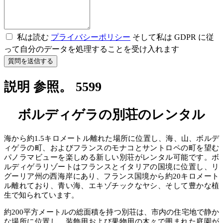
私は読む
プライバシーポリシー
そして私は GDPR に従
って自分のデータを処理することを受け入れます
質問を送信する
説明 参照。 5599
ボルディゲラの別荘のレンタル
海から約1.5キロメートル離れた場所に位置し、海、山、ボルデ
ィゲラの町、およびフランスのモナコとサントロペの町を望む
パノラマビューを楽しめる新しい別荘がレンタル可能です。ボ
ルディゲラリゾートはフランスとイタリアの国境に位置し、リ
グーリア州の西海岸にあり、フランス国境から約20キロメート
ル離れており、青い海、エキゾチックなヤシ、そして豊かな植
生で知られています。
約200平方メートルの総面積を持つ別荘は、市内の住宅地で静か
な場所に位置し、装飾用および果物用の木々で囲まれた庭園が