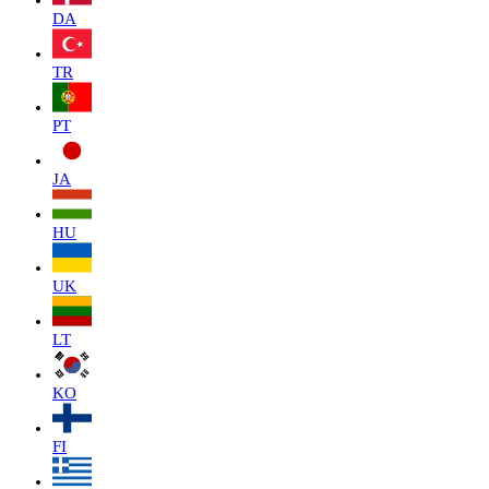
DA
TR
PT
JA
HU
UK
LT
KO
FI