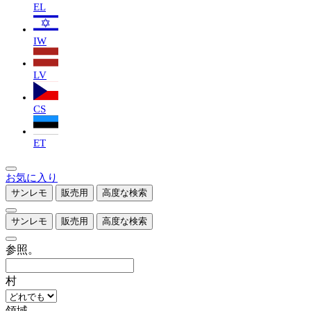
EL
IW
LV
CS
ET
お気に入り
サンレモ
販売用
高度な検索
サンレモ
販売用
高度な検索
参照。
村
領域