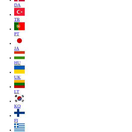
DA
TR
PT
JA
HU
UK
LT
KO
FI