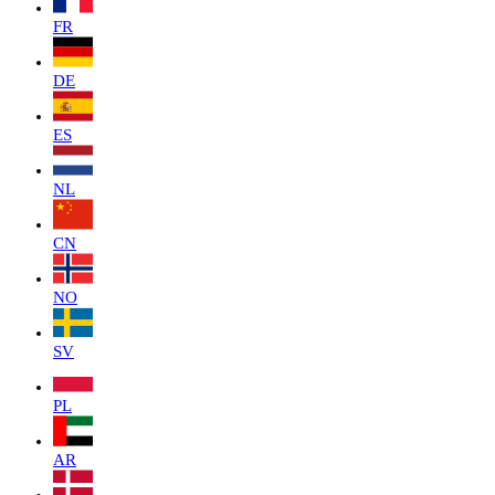
FR
DE
ES
NL
CN
NO
SV
PL
AR