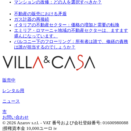
マンションの改修：どの人を選択すべきか？
不動産の販売における矛盾
ガス計器の再接続
イタリアの不動産セクター：価格の増加と需要の転換
エミリア・ロマーニャ地域の不動産セクターは、ますます
盛んになっています。
バルコニー下のフローリング：所有者は誰で、修繕の責務
は誰が担当するのでしょうか？
販売中
レンタル用
ニュース
市
お問い合わせ
© 2026 Azarov s.r.l. - VAT 番号および会社登録番号: 01600980088
|授権資本金 10,000ユーロ iv