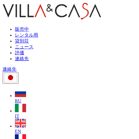
販売中
レンタル用
貸別荘
ニュース
評価
連絡先
連絡先
RU
IT
EN