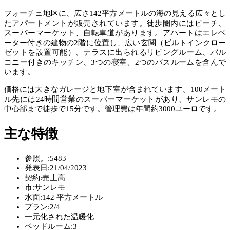
フォーチェ地区に、広さ142平方メートルの海の見える広々とし
たアパートメントが販売されています。徒歩圏内にはビーチ、
スーパーマーケット、自転車道があります。アパートはエレベ
ーター付きの建物の2階に位置し、広い玄関（ビルトインクロー
ゼットを設置可能）、テラスに出られるリビングルーム、バル
コニー付きのキッチン、3つの寝室、2つのバスルームを含んで
います。
価格には大きなガレージと地下室が含まれています。100メート
ル先には24時間営業のスーパーマーケットがあり、サンレモの
中心部まで徒歩で15分です。管理費は年間約3000ユーロです。
主な特徴
参照。:
5483
発表日:
21/04/2023
契約:
売上高
市:
サンレモ
水面:
142 平方メートル
プラン:
2/4
一元化された温暖化
ベッドルーム:
3