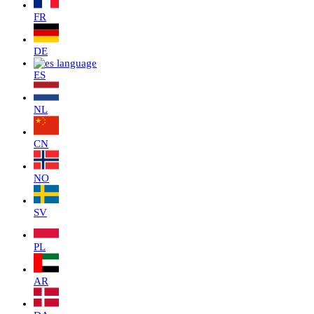
FR
DE
ES
NL
CN
NO
SV
PL
AR