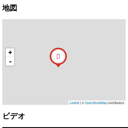
地図
+
-
Leaflet
| ©
OpenStreetMap
contributors
ビデオ