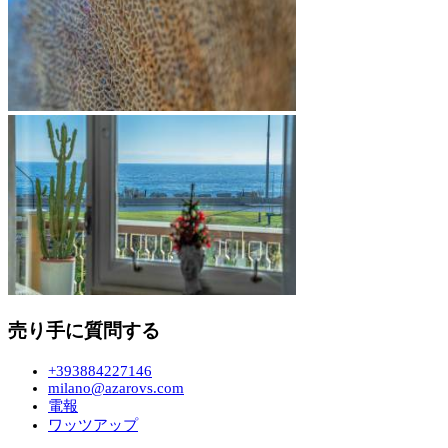
売り手に質問する
+393884227146
milano@azarovs.com
電報
ワッツアップ