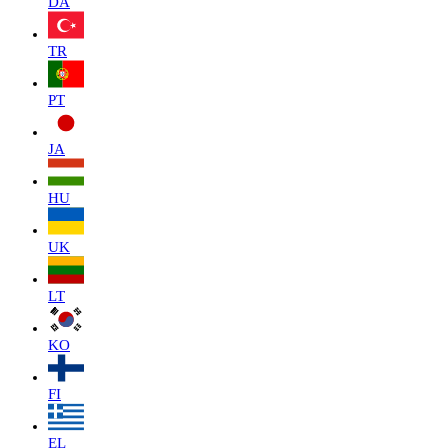
DA
TR
PT
JA
HU
UK
LT
KO
FI
EL