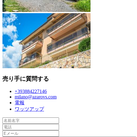
売り手に質問する
+393884227146
milano@azarovs.com
電報
ワッツアップ