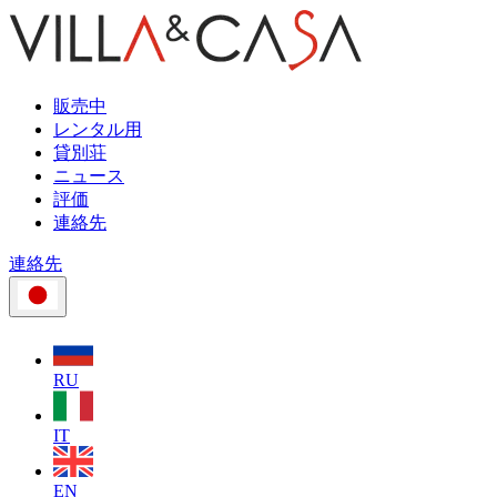
販売中
レンタル用
貸別荘
ニュース
評価
連絡先
連絡先
RU
IT
EN