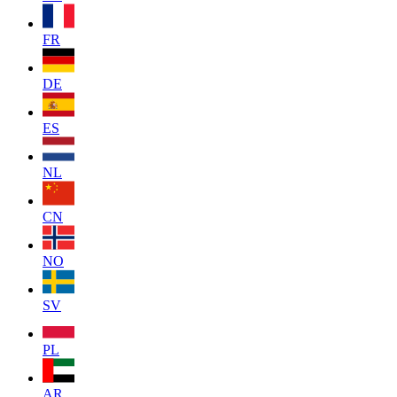
FR
DE
ES
NL
CN
NO
SV
PL
AR