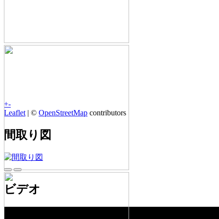
+
-
Leaflet
| ©
OpenStreetMap
contributors
間取り図
ビデオ