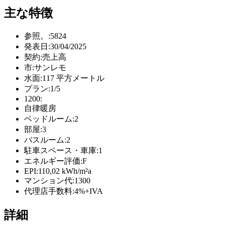
主な特徴
参照。:
5824
発表日:
30/04/2025
契約:
売上高
市:
サンレモ
水面:
117 平方メートル
プラン:
1/5
1200:
自律暖房
ベッドルーム:
2
部屋:
3
バスルーム:
2
駐車スペース・車庫:
1
エネルギー評価:
F
EPI:
110,02 kWh/m²a
マンション代:
1300
代理店手数料:
4%+IVA
詳細