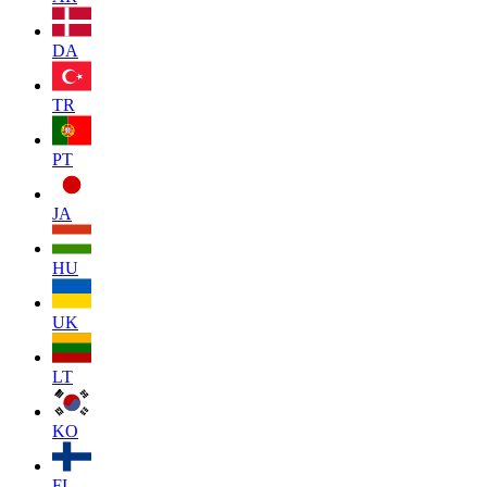
DA
TR
PT
JA
HU
UK
LT
KO
FI