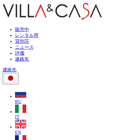
販売中
レンタル用
貸別荘
ニュース
評価
連絡先
連絡先
RU
IT
EN