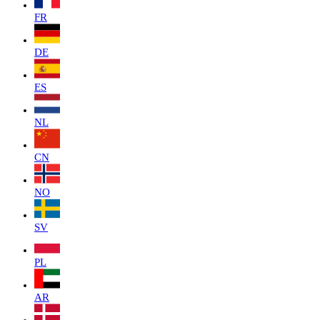
FR
DE
ES
NL
CN
NO
SV
PL
AR