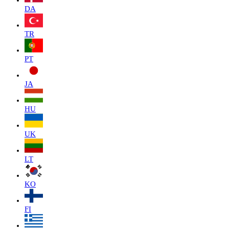
DA
TR
PT
JA
HU
UK
LT
KO
FI