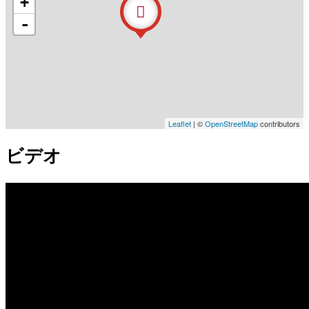
+
-
Leaflet
| ©
OpenStreetMap
contributors
ビデオ