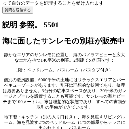
って自分のデータを処理することを受け入れます
質問を送信する
説明 参照。 5501
海に面したサンレモの別荘が販売中
静かなエリアのサンレモに位置し、海のパノラマビューと広大
な土地を持つ140平米の別荘。2階建ての別荘です：
1階：ベッドルーム、バスルーム（バスタブ付き）
個別の暖房設備、6000平米の土地にはリラックスエリアとバー
ベキューゾーンがあります。別荘は理想的な状態であり、修理
は必要ありません。3台分の駐車スペースがあり、30平米のガレ
ージとプールを設置することも可能です。サンレモの海とビー
チまで100メートル。家は理想的な状態であり、すべての書類が
取引の準備ができています。
地下階：キッチン（別の入り口付き）、海を見渡すリビングル
ーム、海を見渡す2つのベッドルーム（1つの部屋からテラスに
出られます）、バスルーム