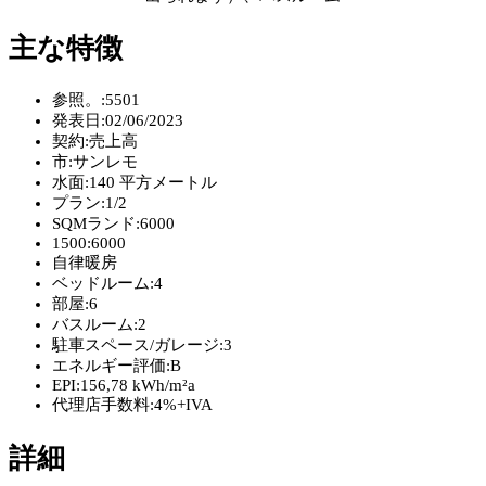
主な特徴
参照。:
5501
発表日:
02/06/2023
契約:
売上高
市:
サンレモ
水面:
140 平方メートル
プラン:
1/2
SQMランド:
6000
1500:
6000
自律暖房
ベッドルーム:
4
部屋:
6
バスルーム:
2
駐車スペース/ガレージ:
3
エネルギー評価:
B
EPI:
156,78 kWh/m²a
代理店手数料:
4%+IVA
詳細