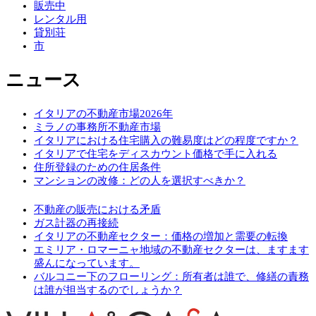
販売中
レンタル用
貸別荘
市
ニュース
イタリアの不動産市場2026年
ミラノの事務所不動産市場
イタリアにおける住宅購入の難易度はどの程度ですか？
イタリアで住宅をディスカウント価格で手に入れる
住所登録のための住居条件
マンションの改修：どの人を選択すべきか？
不動産の販売における矛盾
ガス計器の再接続
イタリアの不動産セクター：価格の増加と需要の転換
エミリア・ロマーニャ地域の不動産セクターは、ますます
盛んになっています。
バルコニー下のフローリング：所有者は誰で、修繕の責務
は誰が担当するのでしょうか？