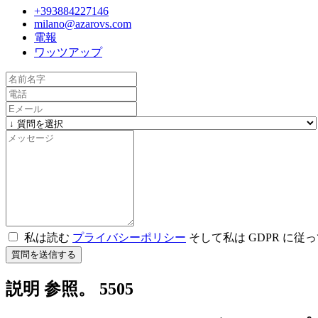
+393884227146
milano@azarovs.com
電報
ワッツアップ
私は読む
プライバシーポリシー
そして私は GDPR に
質問を送信する
説明 参照。 5505