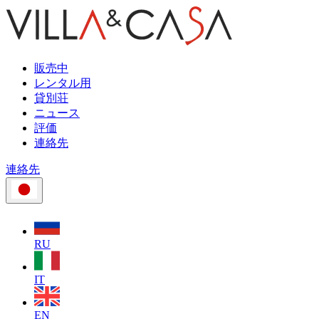
販売中
レンタル用
貸別荘
ニュース
評価
連絡先
連絡先
RU
IT
EN