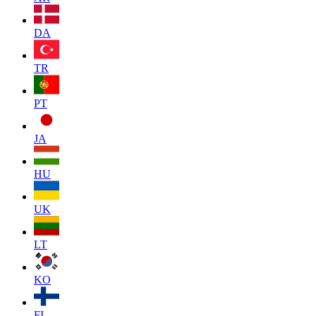
DA
TR
PT
JA
HU
UK
LT
KO
FI