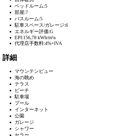
ベッドルーム:
5
部屋:
7
バスルーム:
5
駐車スペース/ガレージ:
6
エネルギー評価:
G
EPI:
156,78 kWh/m²a
代理店手数料:
4%+IVA
詳細
マウンテンビュー
海の眺め
テラス
ビーチ
駐車場
プール
インターネット
公園
ガレージ
シャワー
セラー