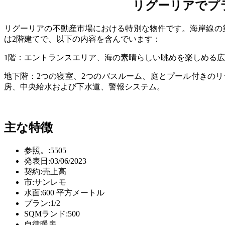
リグーリアでプ
リグーリアの不動産市場における特別な物件です。海岸線の
は2階建てで、以下の内容を含んでいます：
1階：エントランスエリア、海の素晴らしい眺めを楽しめる広
地下階：2つの寝室、2つのバスルーム、庭とプール付きの
房、中央給水および下水道、警報システム。
主な特徴
参照。:
5505
発表日:
03/06/2023
契約:
売上高
市:
サンレモ
水面:
600 平方メートル
プラン:
1/2
SQMランド:
500
自律暖房