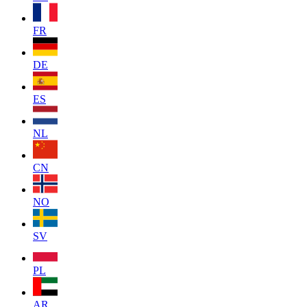
FR
DE
ES
NL
CN
NO
SV
PL
AR