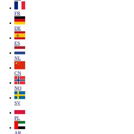
FR
DE
ES
NL
CN
NO
SV
PL
AR