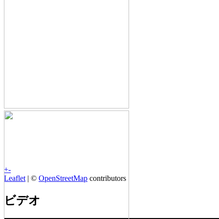
+
-
Leaflet
| ©
OpenStreetMap
contributors
ビデオ