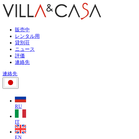
販売中
レンタル用
貸別荘
ニュース
評価
連絡先
連絡先
RU
IT
EN