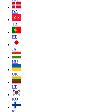
DA
TR
PT
JA
HU
UK
LT
KO
FI