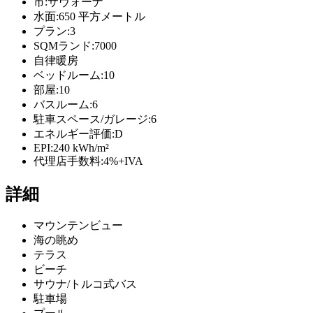
市:
サヴォーナ
水面:
650 平方メートル
プラン:
3
SQMランド:
7000
自律暖房
ベッドルーム:
10
部屋:
10
バスルーム:
6
駐車スペース/ガレージ:
6
エネルギー評価:
D
EPI:
240 kWh/m²
代理店手数料:
4%+IVA
詳細
マウンテンビュー
海の眺め
テラス
ビーチ
サウナ/トルコ式バス
駐車場