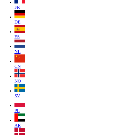
FR
DE
ES
NL
CN
NO
SV
PL
AR