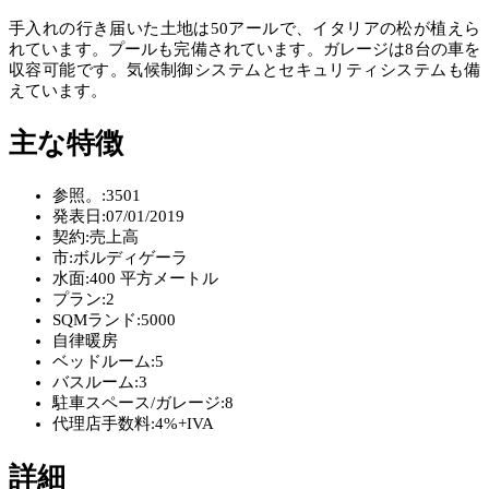
手入れの行き届いた土地は50アールで、イタリアの松が植えら
れています。プールも完備されています。ガレージは8台の車を
収容可能です。気候制御システムとセキュリティシステムも備
えています。
主な特徴
参照。:
3501
発表日:
07/01/2019
契約:
売上高
市:
ボルディゲーラ
水面:
400 平方メートル
プラン:
2
SQMランド:
5000
自律暖房
ベッドルーム:
5
バスルーム:
3
駐車スペース/ガレージ:
8
代理店手数料:
4%+IVA
詳細