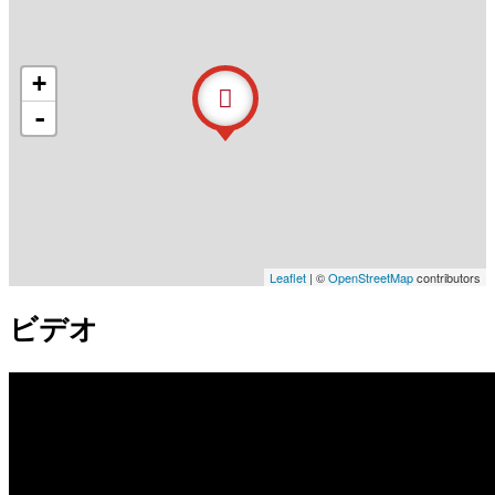
+
-
Leaflet
| ©
OpenStreetMap
contributors
ビデオ