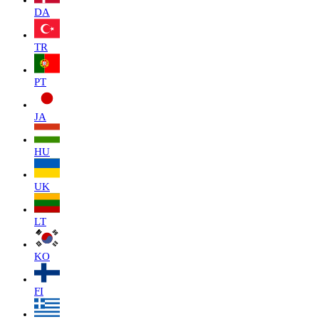
DA
TR
PT
JA
HU
UK
LT
KO
FI