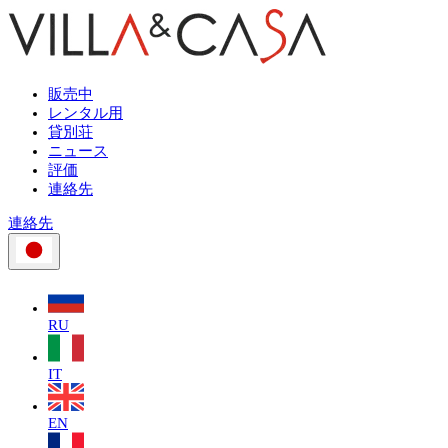
販売中
レンタル用
貸別荘
ニュース
評価
連絡先
連絡先
RU
IT
EN