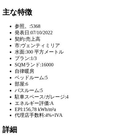
主な特徴
参照。:
5368
発表日:
07/10/2022
契約:
売上高
市:
ヴェンティミリア
水面:
300 平方メートル
プラン:
1/3
SQMランド:
16000
自律暖房
ベッドルーム:
5
部屋:
6
バスルーム:
5
駐車スペース/ガレージ:
4
エネルギー評価:
A
EPI:
156,78 kWh/m²a
代理店手数料:
4%+IVA
詳細