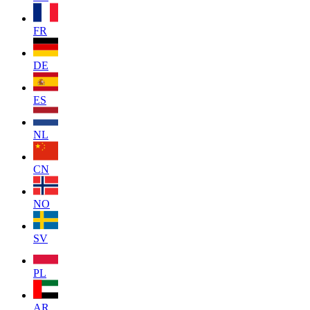
FR
DE
ES
NL
CN
NO
SV
PL
AR