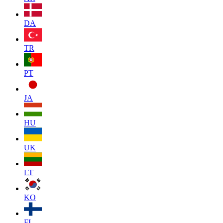
DA
TR
PT
JA
HU
UK
LT
KO
FI