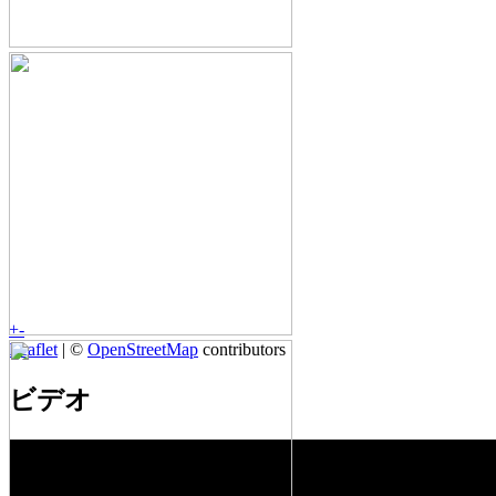
+
-
Leaflet
| ©
OpenStreetMap
contributors
ビデオ