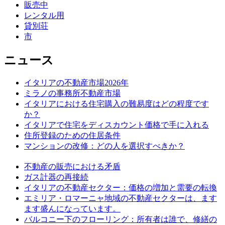
販売中
レンタル用
貸別荘
市
ニュース
イタリアの不動産市場2026年
ミラノの事務所不動産市場
イタリアにおける住宅購入の難易度はどの程度です
か？
イタリアで住宅をディスカウント価格で手に入れる
住所登録のための住居条件
マンションの改修：どの人を選択すべきか？
不動産の販売における矛盾
ガス計器の再接続
イタリアの不動産セクター：価格の増加と需要の転換
エミリア・ロマーニャ地域の不動産セクターは、ます
ます盛んになっています。
バルコニー下のフローリング：所有者は誰で、修繕の