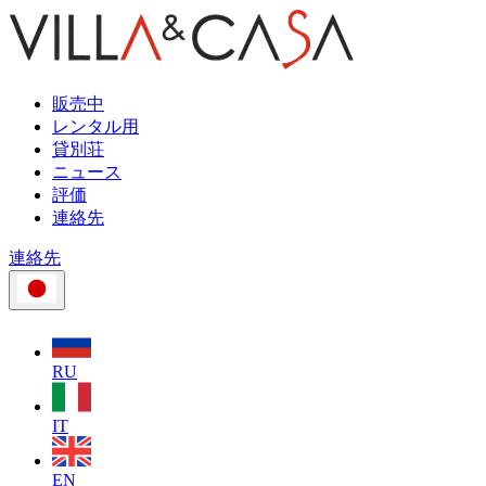
販売中
レンタル用
貸別荘
ニュース
評価
連絡先
連絡先
RU
IT
EN