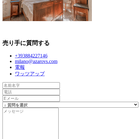
売り手に質問する
+393884227146
milano@azarovs.com
電報
ワッツアップ