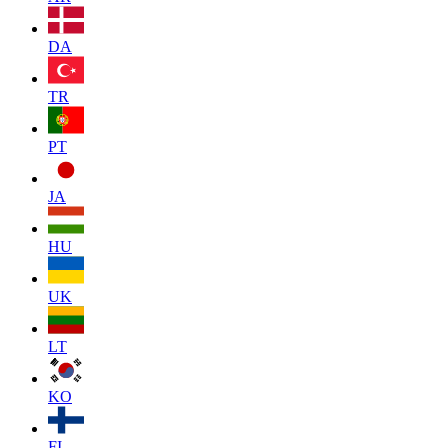
DA
TR
PT
JA
HU
UK
LT
KO
FI