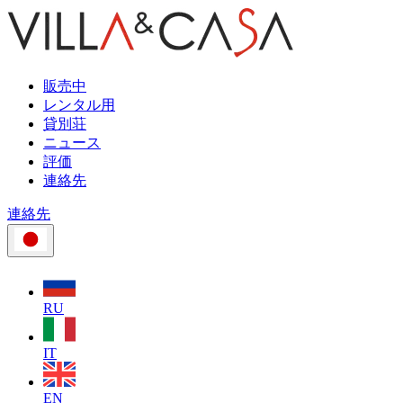
販売中
レンタル用
貸別荘
ニュース
評価
連絡先
連絡先
RU
IT
EN