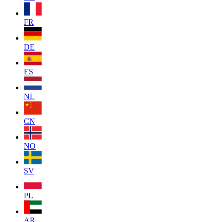
FR
DE
ES
NL
CN
NO
SV
PL
AR