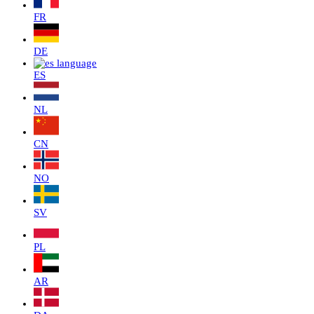
FR
DE
ES
NL
CN
NO
SV
PL
AR