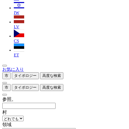
IW
LV
CS
ET
お気に入り
市
タイポロジー
高度な検索
市
タイポロジー
高度な検索
参照。
村
領域