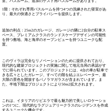
室、バスルーム、追加のゲスト用バスルームがあります。
1階：それぞれ専用バスルームを持つ4つの洗練された寝室があ
り、最大の快適さとプライバシーを提供します。
追加の利点：25m2のガレージ、ガレージの隣に2台分の駐車ス
ペース、プレミアムクラスのランドスケープデザインの可能性
を持つ敷地、海と海岸のオープンビューを持つユニークな配
置。
このヴィラは完全なリノベーションのために提供されており、
現代的な建築プロジェクトの実施に関して地元当局の承認がす
でに得られています。このプロジェクトには、4台の車が駐車で
きる広々としたガレージ、すべての階を結ぶエレベーター、最
大限の景色を開放するパノラマガラスが含まれています。ま
た、半地下階はプロジェクトにより50m2拡大されます。
これは、イタリアのリビエラで最も魅力的で美しいロケーショ
ンの1つに、現代的なラグジュアリークラスのレジデンスを作成
するユニークな機会です。