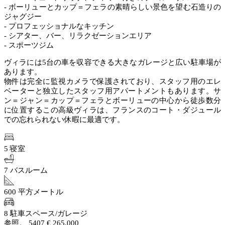
- ボーリューとカップ＝フェラの素晴らしい景色を望む石造りの
ジャグジー
- プロフェッショナルなキッチン
- シアター、バー、リラクゼーションエリア
- スポーツジム
ヴィラには5台の車を収容できる大きなガレージと広い駐車場が
あります。
物件は完全に監視カメラで保護されており、スタッフ用のエレ
ベーターと独立したスタッフ用アパートメントもあります。サ
ン＝ジャン＝カップ＝フェラとボーリューの中心から徒歩数分
に位置するこの高級ヴィラは、フランスのコート・ダジュール
での忘れられない休暇に最適です。
5 寝室
7 バスルーム
600 平方メートル
8 駐車スペース/ガレージ
参照。 5407
€ 265.000