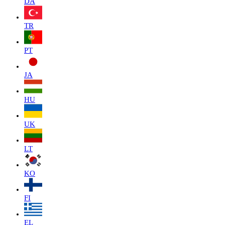
DA
TR
PT
JA
HU
UK
LT
KO
FI
EL