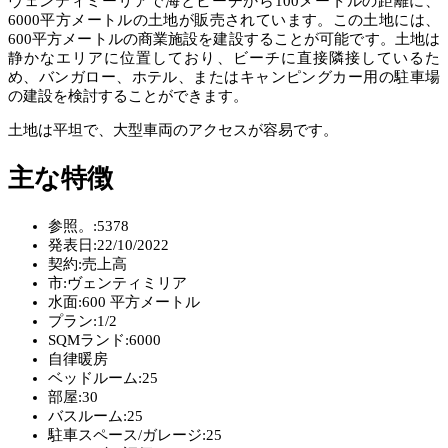
ヴェンティミーリアで海とビーチから100メートルの距離に、
6000平方メートルの土地が販売されています。この土地には、
600平方メートルの商業施設を建設することが可能です。土地は
静かなエリアに位置しており、ビーチに直接隣接しているた
め、バンガロー、ホテル、またはキャンピングカー用の駐車場
の建設を検討することができます。
土地は平坦で、大型車両のアクセスが容易です。
主な特徴
参照。:
5378
発表日:
22/10/2022
契約:
売上高
市:
ヴェンティミリア
水面:
600 平方メートル
プラン:
1/2
SQMランド:
6000
自律暖房
ベッドルーム:
25
部屋:
30
バスルーム:
25
駐車スペース/ガレージ:
25