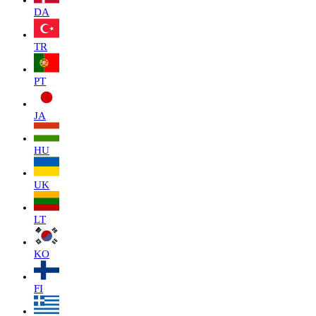
DA
TR
PT
JA
HU
UK
LT
KO
FI