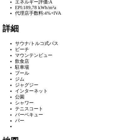
エネルギー評価:
A
EPI:
189,78 kWh/m²a
代理店手数料:
4%+IVA
詳細
サウナ/トルコ式バス
ビーチ
マウンテンビュー
飲食店
駐車場
プール
ジム
ジャグジー
インターネット
公園
シャワー
テニスコート
バーベキュー
バー