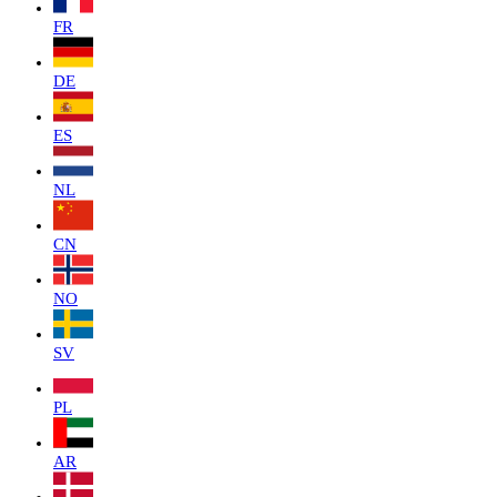
FR
DE
ES
NL
CN
NO
SV
PL
AR