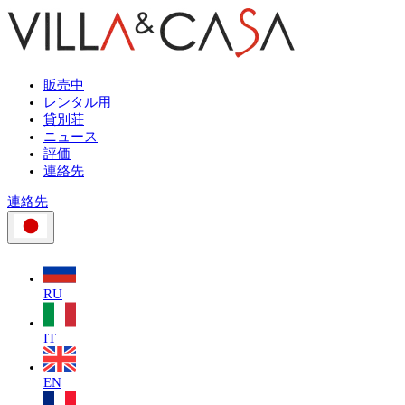
販売中
レンタル用
貸別荘
ニュース
評価
連絡先
連絡先
RU
IT
EN