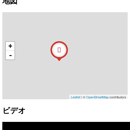
地図
+
-
Leaflet
| ©
OpenStreetMap
contributors
ビデオ