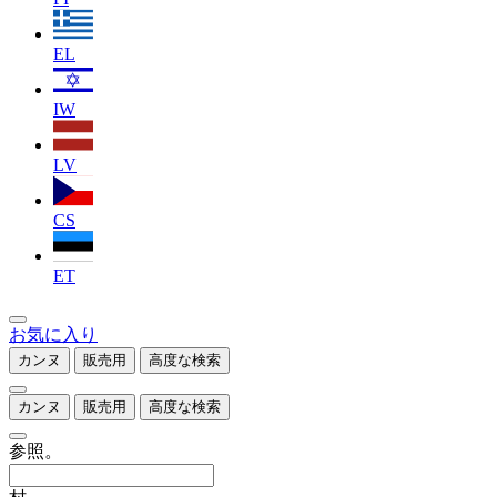
EL
IW
LV
CS
ET
お気に入り
カンヌ
販売用
高度な検索
カンヌ
販売用
高度な検索
参照。