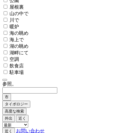
公園
屋根裏
山の中で
川で
暖炉
海の眺め
海上で
湖の眺め
湖畔にて
空調
飲食店
駐車場
参照。
市
タイポロジー
高度な検索
外出
近く
お問い合わせ
近く