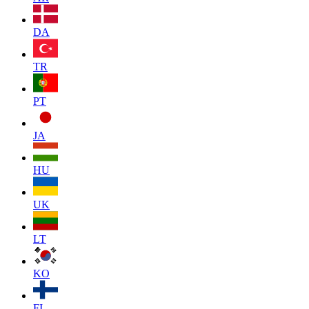
DA
TR
PT
JA
HU
UK
LT
KO
FI