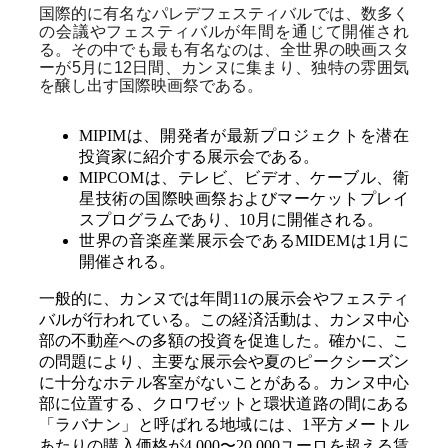
国際的に有名なパレデフェスティバルでは、数多く
の会議やフェスティバルが年間を通じて開催され
る。その中でも最も有名なのは、全世界の映画スタ
ーが5月に12日間、カンヌに集まり、独特の雰囲気
を醸し出す国際映画祭である。
MIPIMは、開発者が最新プロジェクトを潜在
投資家に紹介する展示会である。
MIPCOMは、テレビ、ビデオ、ケーブル、衛
星技術の国際映画祭およびマーケットプレイ
スプログラムであり、10月に開催される。
世界の音楽産業展示会であるMIDEMは1月に
開催される。
一般的に、カンヌでは年間11の展示会やフェスティ
バルが行われている。この経済活動は、カンヌ中心
部の不動産への多額の投資を促進した。確かに、こ
の問題により、主要な展示会や夏のピークシーズン
に十分なホテル客室がないことがある。カンヌ中心
部に位置する、クロワゼットと環状道路の間にある
「ラバナン」と呼ばれる地域には、1平方メートル
あたりの購入価格が4,000〜20,000ユーロを超える賃