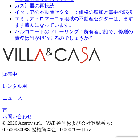
ガス計器の再接続
イタリアの不動産セクター：価格の増加と需要の転換
エミリア・ロマーニャ地域の不動産セクターは、ます
ます盛んになっています。
バルコニー下のフローリング：所有者は誰で、修繕の
責務は誰が担当するのでしょうか？
販売中
レンタル用
ニュース
市
お問い合わせ
© 2026 Azarov s.r.l. - VAT 番号および会社登録番号:
01600980088 |授権資本金 10,000ユーロ iv