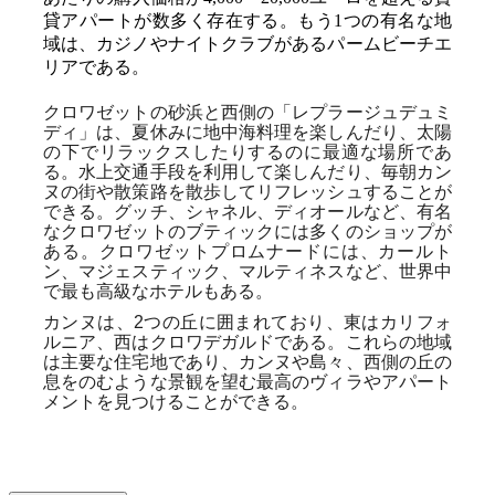
貸アパートが数多く存在する。もう1つの有名な地
域は、カジノやナイトクラブがあるパームビーチエ
リアである。
クロワゼットの砂浜と西側の「レプラージュデュミ
ディ」は、夏休みに地中海料理を楽しんだり、太陽
の下でリラックスしたりするのに最適な場所であ
る。水上交通手段を利用して楽しんだり、毎朝カン
ヌの街や散策路を散歩してリフレッシュすることが
できる。グッチ、シャネル、ディオールなど、有名
なクロワゼットのブティックには多くのショップが
ある。クロワゼットプロムナードには、カールト
ン、マジェスティック、マルティネスなど、世界中
で最も高級なホテルもある。
カンヌは、2つの丘に囲まれており、東はカリフォ
ルニア、西はクロワデガルドである。これらの地域
は主要な住宅地であり、カンヌや島々、西側の丘の
息をのむような景観を望む最高のヴィラやアパート
メントを見つけることができる。