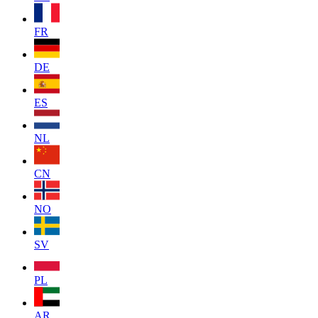
FR
DE
ES
NL
CN
NO
SV
PL
AR