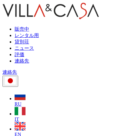
販売中
レンタル用
貸別荘
ニュース
評価
連絡先
連絡先
RU
IT
EN