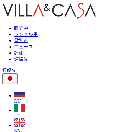
販売中
レンタル用
貸別荘
ニュース
評価
連絡先
連絡先
RU
IT
EN