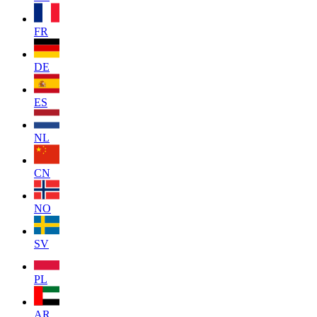
FR
DE
ES
NL
CN
NO
SV
PL
AR