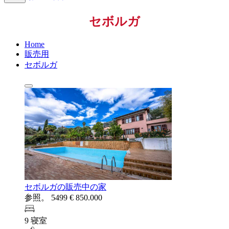
セボルガ
Home
販売用
セボルガ
セボルガの販売中の家
参照。 5499
€ 850.000
9 寝室