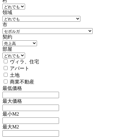
村
領域
市
契約
部屋
ヴィラ、住宅
アパート
土地
商業不動産
最低価格
最大価格
最小M2
最大M2