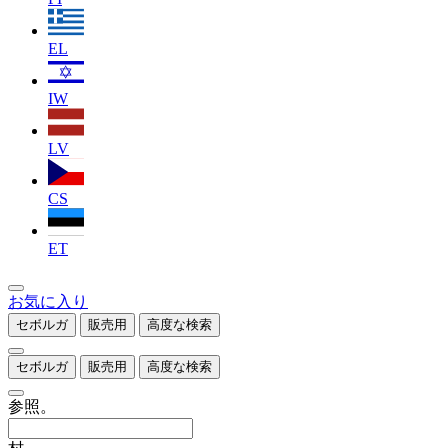
EL
IW
LV
CS
ET
お気に入り
セボルガ
販売用
高度な検索
セボルガ
販売用
高度な検索
参照。