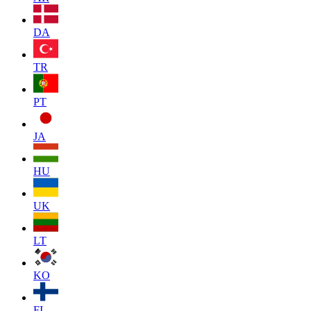
DA
TR
PT
JA
HU
UK
LT
KO
FI