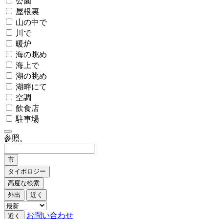
公園
屋根裏
山の中で
川で
暖炉
海の眺め
海上で
湖の眺め
湖畔にて
空調
飲食店
駐車場
参照。
市
タイポロジー
高度な検索
外出
近く
お問い合わせ
近く