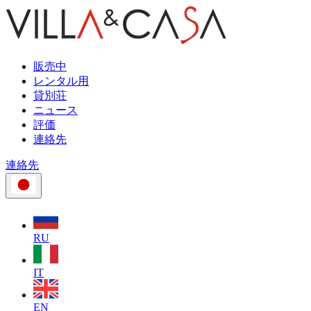
販売中
レンタル用
貸別荘
ニュース
評価
連絡先
連絡先
RU
IT
EN