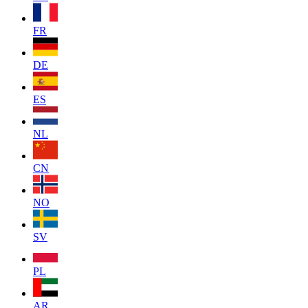
FR
DE
ES
NL
CN
NO
SV
PL
AR