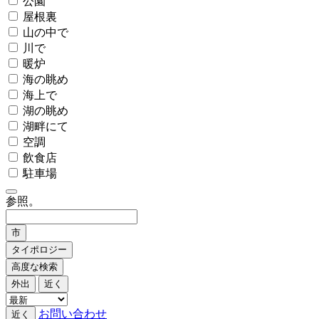
公園
屋根裏
山の中で
川で
暖炉
海の眺め
海上で
湖の眺め
湖畔にて
空調
飲食店
駐車場
参照。
市
タイポロジー
高度な検索
外出
近く
お問い合わせ
近く