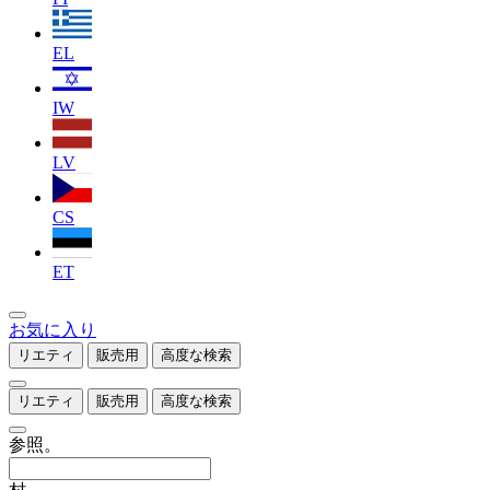
EL
IW
LV
CS
ET
お気に入り
リエティ
販売用
高度な検索
リエティ
販売用
高度な検索
参照。