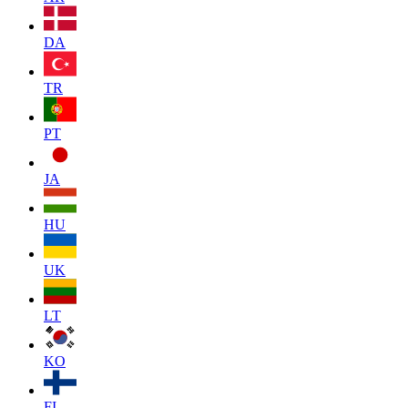
DA
TR
PT
JA
HU
UK
LT
KO
FI