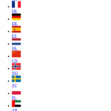
FR
DE
ES
NL
CN
NO
SV
PL
AR