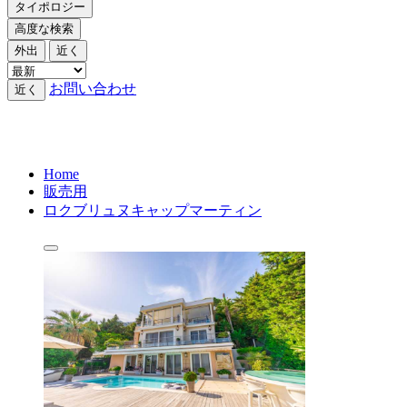
タイポロジー
高度な検索
外出
近く
お問い合わせ
近く
Home
販売用
ロクブリュヌキャップマーティン