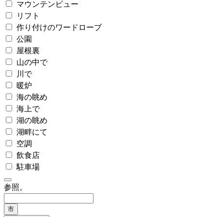
マウンテンビュー
リフト
作り付けのワードローブ
公園
屋根裏
山の中で
川で
暖炉
海の眺め
海上で
湖の眺め
湖畔にて
空調
飲食店
駐車場
参照。
市