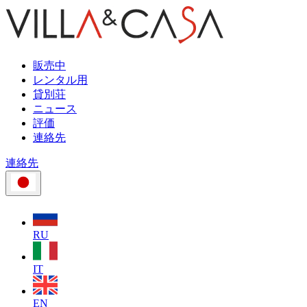
販売中
レンタル用
貸別荘
ニュース
評価
連絡先
連絡先
RU
IT
EN