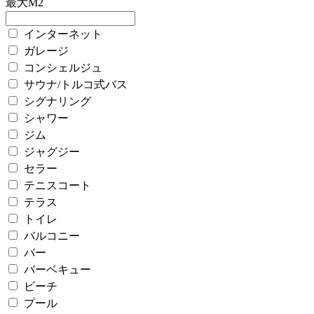
最大M2
インターネット
ガレージ
コンシェルジュ
サウナ/トルコ式バス
シグナリング
シャワー
ジム
ジャグジー
セラー
テニスコート
テラス
トイレ
バルコニー
バー
バーベキュー
ビーチ
プール