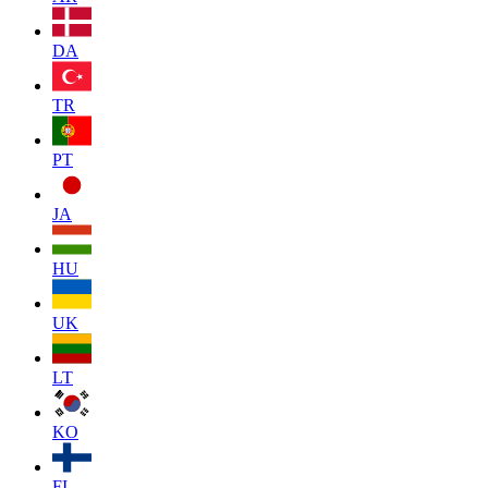
DA
TR
PT
JA
HU
UK
LT
KO
FI