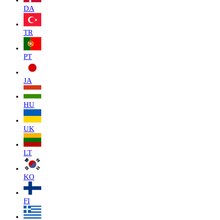
DA
TR
PT
JA
HU
UK
LT
KO
FI