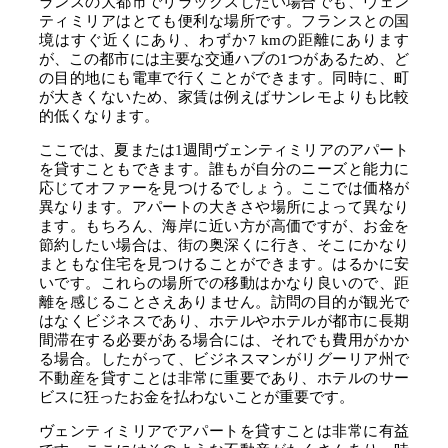
ランスの大都市でリラックスしたい場合でも、ヴェン
ティミリアはとても便利な場所です。フランスとの国
境はすぐ近くにあり、わずか7 kmの距離にあります
が、この都市には主要な交通ハブの1つがあるため、ど
の目的地にも電車で行くことができます。同時に、町
が大きくないため、家賃は例えばサンレモよりも比較
的低くなります。
ここでは、夏または1週間ヴェンティミリアのアパート
を貸すこともできます。誰もが自分のニーズと能力に
応じてオファーを見つけるでしょう。ここでは価格が
異なります。アパートの大きさや場所によって異なり
ます。もちろん、海岸に近い方が高価ですが、お金を
節約したい場合は、街の奥深くに行き、そこにかなり
まともな住宅を見つけることができます。はるかに安
いです。これらの場所での移動はかなり良いので、距
離を感じることさえありません。訪問の目的が観光で
はなくビジネスであり、ホテルやホテルが都市に長期
間滞在する必要がある場合には、それでも費用がかか
る場合。したがって、ビジネスマンがリグーリア州で
不動産を貸すことは非常に重要であり、ホテルのサー
ビスに狂ったお金を払わないことが重要です。
ヴェンティミリアでアパートを貸すことは非常に有益