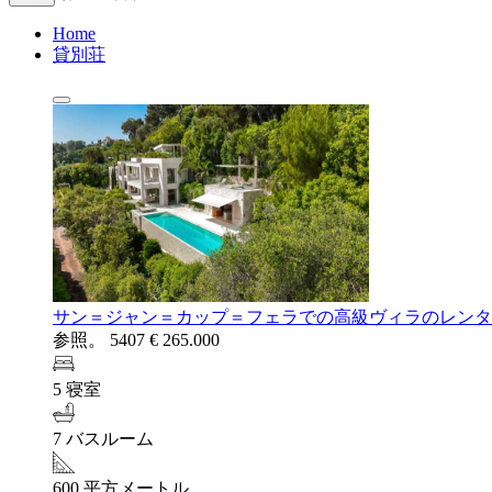
Home
貸別荘
サン＝ジャン＝カップ＝フェラでの高級ヴィラのレンタ
参照。 5407
€ 265.000
5 寝室
7 バスルーム
600 平方メートル