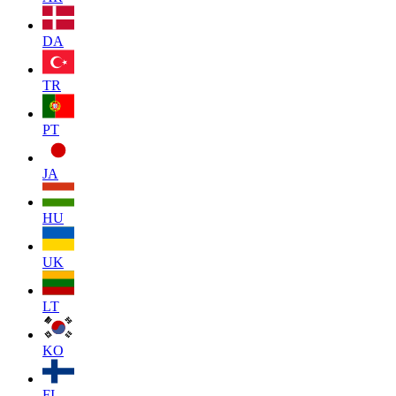
DA
TR
PT
JA
HU
UK
LT
KO
FI