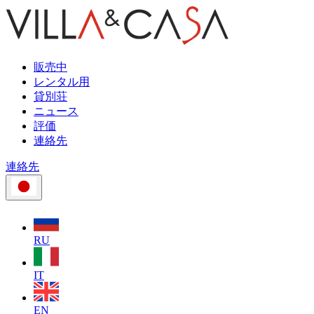
販売中
レンタル用
貸別荘
ニュース
評価
連絡先
連絡先
RU
IT
EN