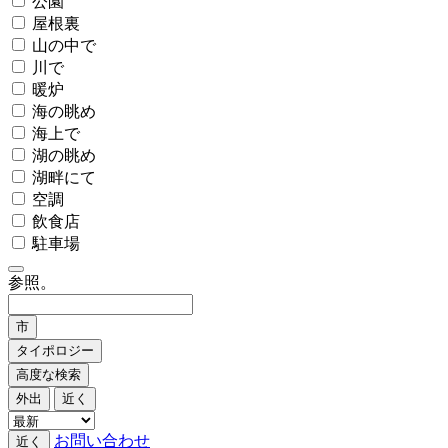
公園
屋根裏
山の中で
川で
暖炉
海の眺め
海上で
湖の眺め
湖畔にて
空調
飲食店
駐車場
参照。
市
タイポロジー
高度な検索
外出
近く
お問い合わせ
近く