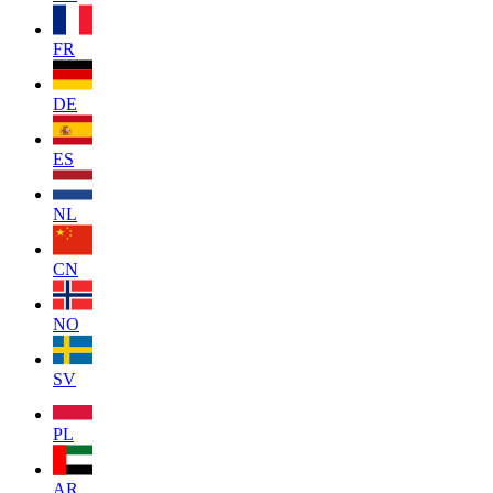
FR
DE
ES
NL
CN
NO
SV
PL
AR