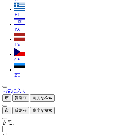
EL
IW
LV
CS
ET
お気に入り
市
貸別荘
高度な検索
市
貸別荘
高度な検索
参照。