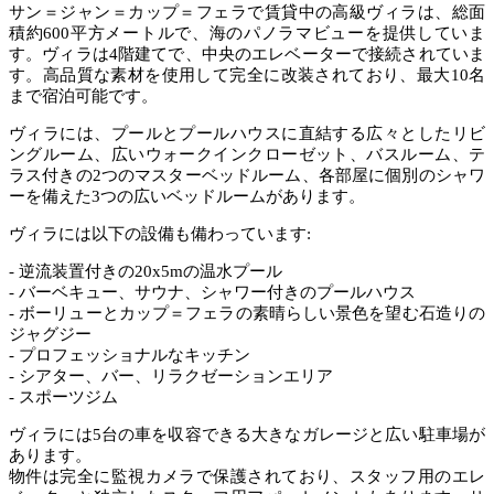
サン＝ジャン＝カップ＝フェラで賃貸中の高級ヴィラは、総面
積約600平方メートルで、海のパノラマビューを提供していま
す。ヴィラは4階建てで、中央のエレベーターで接続されていま
す。高品質な素材を使用して完全に改装されており、最大10名
まで宿泊可能です。
ヴィラには、プールとプールハウスに直結する広々としたリビ
ングルーム、広いウォークインクローゼット、バスルーム、テ
ラス付きの2つのマスターベッドルーム、各部屋に個別のシャワ
ーを備えた3つの広いベッドルームがあります。
ヴィラには以下の設備も備わっています:
- 逆流装置付きの20x5mの温水プール
- バーベキュー、サウナ、シャワー付きのプールハウス
- ボーリューとカップ＝フェラの素晴らしい景色を望む石造りの
ジャグジー
- プロフェッショナルなキッチン
- シアター、バー、リラクゼーションエリア
- スポーツジム
ヴィラには5台の車を収容できる大きなガレージと広い駐車場が
あります。
物件は完全に監視カメラで保護されており、スタッフ用のエレ