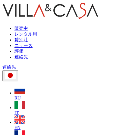
販売中
レンタル用
貸別荘
ニュース
評価
連絡先
連絡先
RU
IT
EN