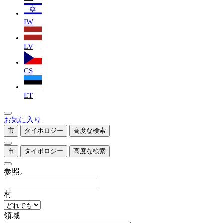
IW
LV
CS
ET
お気に入り
市
タイポロジー
高度な検索
市
タイポロジー
高度な検索
参照。
村
領域