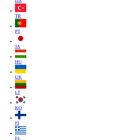
DA
TR
PT
JA
HU
UK
LT
KO
FI
EL