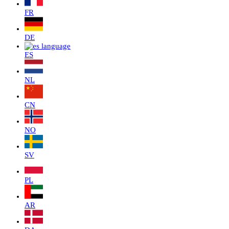
FR
DE
ES
NL
CN
NO
SV
PL
AR