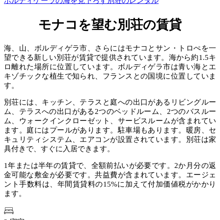
ボルディゲーラの海を見下ろす別荘のレンタル
モナコを望む別荘の賃貸
海、山、ボルディゲラ市、さらにはモナコとサン・トロぺを一
望できる新しい別荘が賃貸で提供されています。海から約1.5キ
ロ離れた場所に位置しています。ボルディゲラ市は青い海とエ
キゾチックな植生で知られ、フランスとの国境に位置していま
す。
別荘には、キッチン、テラスと庭への出口があるリビングルー
ム、テラスへの出口がある2つのベッドルーム、2つのバスルー
ム、ウォークインクローゼット、サービスルームが含まれてい
ます。庭にはプールがあります。駐車場もあります。暖房、セ
キュリティシステム、エアコンが設置されています。別荘は家
具付きで、すぐに入居できます。
1年または半年の賃貸で、全額前払いが必要です。2か月分の返
金可能な敷金が必要です。共益費が含まれています。エージェ
ント手数料は、年間賃貸料の15%に加えて付加価値税がかかり
ます。