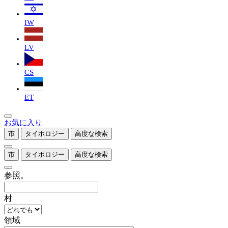
IW
LV
CS
ET
お気に入り
市
タイポロジー
高度な検索
市
タイポロジー
高度な検索
参照。
村
領域