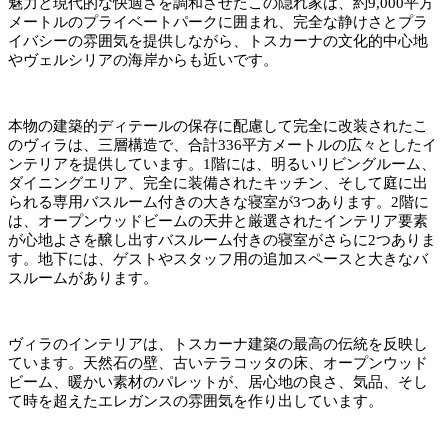
魅力と現代的な快適さを調和させたこの隠れ家は、約9,000平方
メートルのプライベートパークに囲まれ、完全な静けさとプラ
イバシーの雰囲気を提供しながら、トスカーナの文化的中心地
やヴェルシリアの海岸からも近いです。
本物の建築的ディテールの保存に配慮して完全に改装されたこ
のヴィラは、三層構造で、合計336平方メートルの広々としたイ
ンテリアを提供しています。1階には、明るいリビングルーム、
ダイニングエリア、完全に装備されたキッチン、そして庭に出
られる専用バスルーム付きの大きな寝室が3つあります。2階に
は、オープンウッドビームの天井と厳選されたインテリア要素
が心地よさを醸し出すバスルーム付きの寝室がさらに2つありま
す。地下には、ゲストやスタッフ用の追加スペースと大きなバ
スルームがあります。
ヴィラのインテリアは、トスカーナ建築の最高の伝統を反映し
ています。天然石の壁、古いテラコッタの床、オープンウッド
ビーム、暖かい素材のパレットが、居心地の良さ、気品、そし
て時を超えたエレガンスの雰囲気を作り出しています。