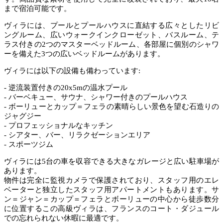
まで宿泊可能です。
ヴィラには、プールとプールハウスに直結する広々としたリビ
ングルーム、広いウォークインクローゼット、バスルーム、テ
ラス付きの2つのマスターベッドルーム、各部屋に個別のシャワ
ーを備えた3つの広いベッドルームがあります。
ヴィラには以下の設備も備わっています:
- 逆流装置付きの20x5mの温水プール
- バーベキュー、サウナ、シャワー付きのプールハウス
- ボーリューとカップ＝フェラの素晴らしい景色を望む石造りの
ジャグジー
- プロフェッショナルなキッチン
- シアター、バー、リラクゼーションエリア
- スポーツジム
ヴィラには5台の車を収容できる大きなガレージと広い駐車場が
あります。
物件は完全に監視カメラで保護されており、スタッフ用のエレ
ベーターと独立したスタッフ用アパートメントもあります。サ
ン＝ジャン＝カップ＝フェラとボーリューの中心から徒歩数分
に位置するこの高級ヴィラは、フランスのコート・ダジュール
での忘れられない休暇に最適です。