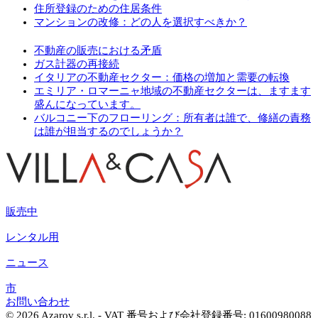
住所登録のための住居条件
マンションの改修：どの人を選択すべきか？
不動産の販売における矛盾
ガス計器の再接続
イタリアの不動産セクター：価格の増加と需要の転換
エミリア・ロマーニャ地域の不動産セクターは、ますます
盛んになっています。
バルコニー下のフローリング：所有者は誰で、修繕の責務
は誰が担当するのでしょうか？
販売中
レンタル用
ニュース
市
お問い合わせ
© 2026 Azarov s.r.l. - VAT 番号および会社登録番号: 01600980088