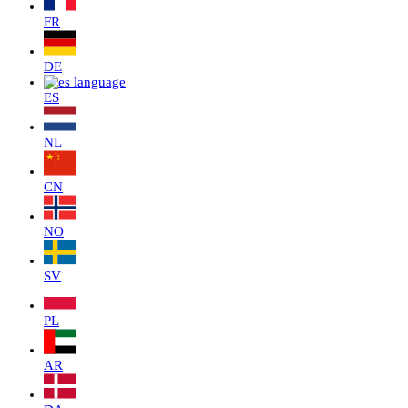
FR
DE
ES
NL
CN
NO
SV
PL
AR