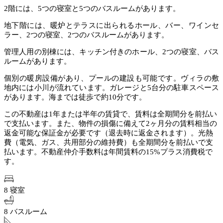
2階には、5つの寝室と5つのバスルームがあります。
地下階には、暖炉とテラスに出られるホール、バー、ワインセ
ラー、2つの寝室、2つのバスルームがあります。
管理人用の別棟には、キッチン付きのホール、2つの寝室、バス
ルームがあります。
個別の暖房設備があり、プールの建設も可能です。ヴィラの敷
地内には小川が流れています。ガレージと5台分の駐車スペース
があります。海までは徒歩で約10分です。
この不動産は1年または半年の賃貸で、賃料は全期間分を前払い
で支払います。また、物件の損傷に備えて2ヶ月分の賃料相当の
返金可能な保証金が必要です（退去時に返金されます）。光熱
費（電気、ガス、共用部分の維持費）も全期間分を前払いで支
払います。不動産仲介手数料は年間賃料の15%プラス消費税で
す。
8 寝室
8 バスルーム