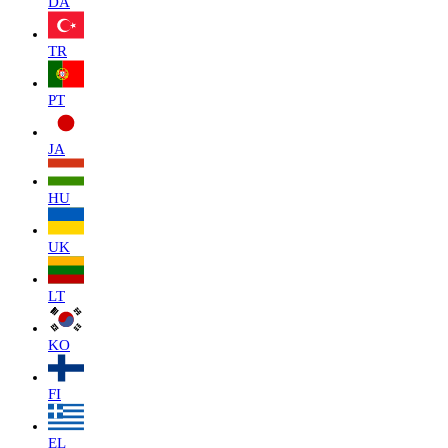
DA
TR
PT
JA
HU
UK
LT
KO
FI
EL