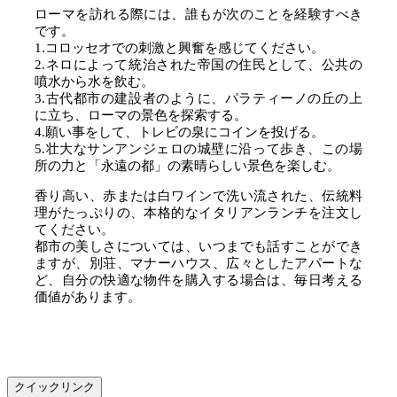
ローマを訪れる際には、誰もが次のことを経験すべき
です。
1.コロッセオでの刺激と興奮を感じてください。
2.ネロによって統治された帝国の住民として、公共の
噴水から水を飲む。
3.古代都市の建設者のように、パラティーノの丘の上
に立ち、ローマの景色を探索する。
4.願い事をして、トレビの泉にコインを投げる。
5.壮大なサンアンジェロの城壁に沿って歩き、この場
所の力と「永遠の都」の素晴らしい景色を楽しむ。
香り高い、赤または白ワインで洗い流された、伝統料
理がたっぷりの、本格的なイタリアンランチを注文し
てください。
都市の美しさについては、いつまでも話すことができ
ますが、別荘、マナーハウス、広々としたアパートな
ど、自分の快適な物件を購入する場合は、毎日考える
価値があります。
クイックリンク