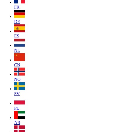
FR
DE
ES
NL
CN
NO
SV
PL
AR