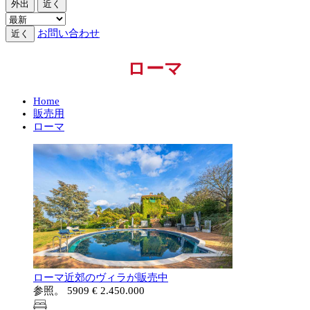
外出
近く
お問い合わせ
近く
ローマ
Home
販売用
ローマ
ローマ近郊のヴィラが販売中
参照。 5909
€ 2.450.000