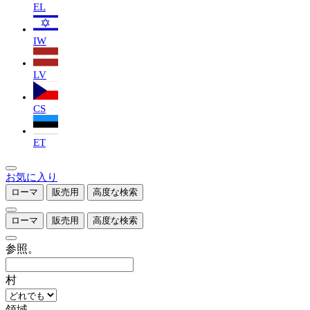
EL
IW
LV
CS
ET
お気に入り
ローマ
販売用
高度な検索
ローマ
販売用
高度な検索
参照。
村
領域