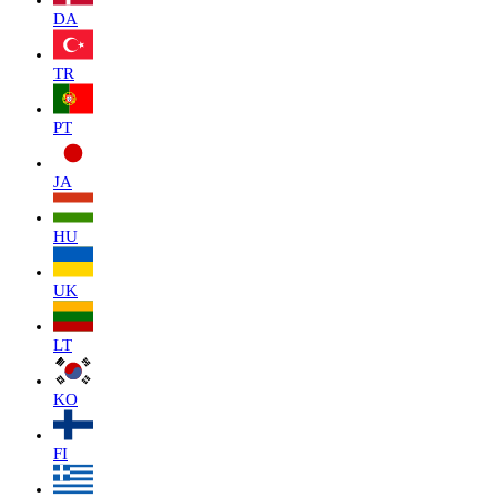
DA
TR
PT
JA
HU
UK
LT
KO
FI