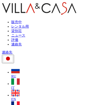
販売中
レンタル用
貸別荘
ニュース
評価
連絡先
連絡先
RU
IT
EN