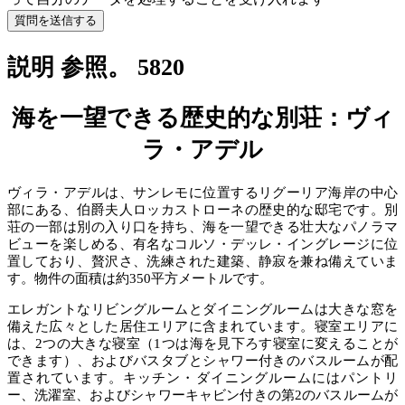
質問を送信する
説明 参照。 5820
海を一望できる歴史的な別荘：ヴィ
ラ・アデル
ヴィラ・アデルは、サンレモに位置するリグーリア海岸の中心
部にある、伯爵夫人ロッカストローネの歴史的な邸宅です。別
荘の一部は別の入り口を持ち、海を一望できる壮大なパノラマ
ビューを楽しめる、有名なコルソ・デッレ・イングレージに位
置しており、贅沢さ、洗練された建築、静寂を兼ね備えていま
す。物件の面積は約350平方メートルです。
エレガントなリビングルームとダイニングルームは大きな窓を
備えた広々とした居住エリアに含まれています。寝室エリアに
は、2つの大きな寝室（1つは海を見下ろす寝室に変えることが
できます）、およびバスタブとシャワー付きのバスルームが配
置されています。キッチン・ダイニングルームにはパントリ
ー、洗濯室、およびシャワーキャビン付きの第2のバスルームが