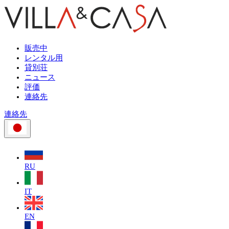
販売中
レンタル用
貸別荘
ニュース
評価
連絡先
連絡先
RU
IT
EN