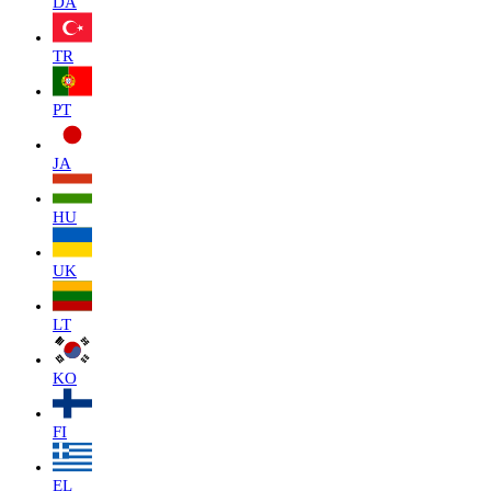
DA
TR
PT
JA
HU
UK
LT
KO
FI
EL