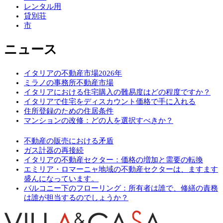
レンタル用
貸別荘
市
ニュース
イタリアの不動産市場2026年
ミラノの事務所不動産市場
イタリアにおける住宅購入の難易度はどの程度ですか？
イタリアで住宅をディスカウント価格で手に入れる
住所登録のための住居条件
マンションの改修：どの人を選択すべきか？
不動産の販売における矛盾
ガス計器の再接続
イタリアの不動産セクター：価格の増加と需要の転換
エミリア・ロマーニャ地域の不動産セクターは、ますます
盛んになっています。
バルコニー下のフローリング：所有者は誰で、修繕の責務
は誰が担当するのでしょうか？