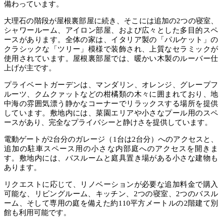
備わっています。
大理石の階段が屋根裏部屋に続き、そこには追加の2つの寝室、
シャワールーム、アイロン部屋、および広々とした多目的スペ
ースがあります。全体の家は、イタリア製の「パルケット」の
クラシックな「ツリー」模様で装飾され、上質なセラミックが
使用されています。屋根裏部屋では、暖かい木製のルーバー仕
上げが主です。
プライベートガーデンは、マンダリン、オレンジ、グレープフ
ルーツ、クムクァットなどの柑橘類の木々に囲まれており、地
中海の雰囲気漂う静かなコーナーでリラックスする場所を提供
しています。敷地内には、菜園エリアや小さなプール用のスペ
ースがあり、完全なプライバシーと静けさを提供しています。
電動ゲートが2台分のガレージ（1台は2台分）へのアクセスと、
追加の駐車スペース用の小さな内部庭へのアクセスを開きま
す。敷地内には、バスルームと庭具置き場がある小さな建物も
あります。
リクエストに応じて、リノベーションが必要な追加料金で購入
可能な、リビングルーム、キッチン、2つの寝室、2つのバスル
ーム、そして専用の庭を備えた約110平方メートルの2階建て別
館も利用可能です。