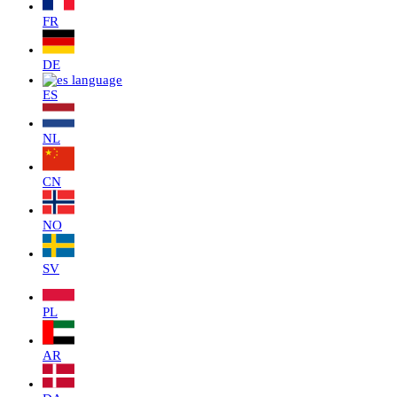
FR
DE
ES
NL
CN
NO
SV
PL
AR