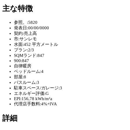
主な特徴
参照。:
5820
発表日:
00/00/0000
契約:
売上高
市:
サンレモ
水面:
452 平方メートル
プラン:
2/3
SQMランド:
847
900:
847
自律暖房
ベッドルーム:
4
部屋:
8
バスルーム:
3
駐車スペース/ガレージ:
3
エネルギー評価:
G
EPI:
156,78 kWh/m²a
代理店手数料:
4%+IVA
詳細