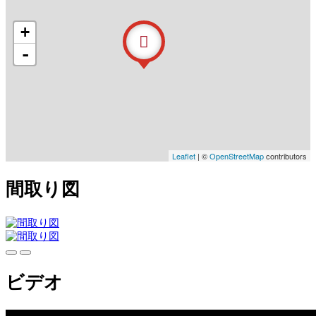
+
-
Leaflet
| ©
OpenStreetMap
contributors
間取り図
ビデオ