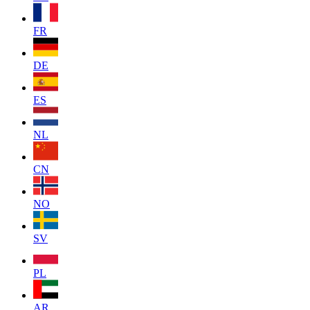
FR
DE
ES
NL
CN
NO
SV
PL
AR