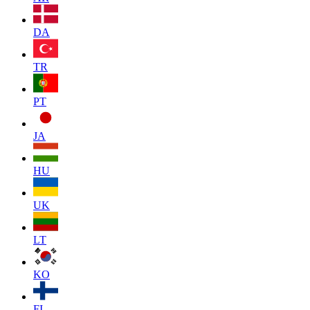
DA
TR
PT
JA
HU
UK
LT
KO
FI