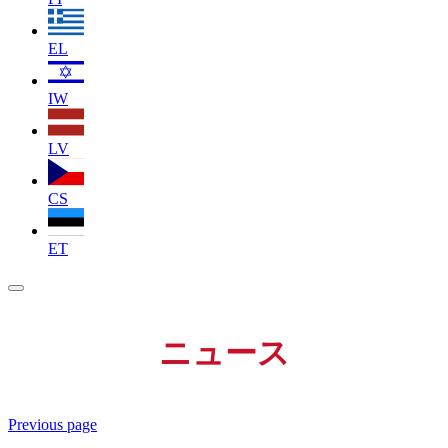
EL
IW
LV
CS
ET
ニュース
Previous page