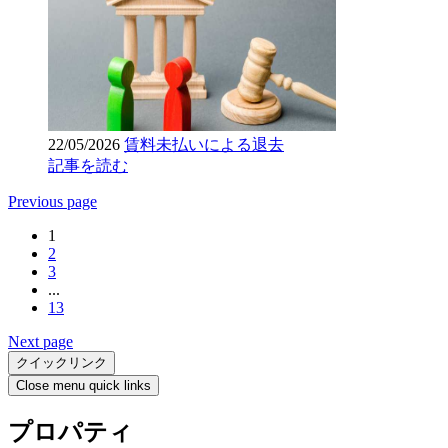
22/05/2026
賃料未払いによる退去
記事を読む
Previous page
1
2
3
...
13
Next page
クイックリンク
Close menu quick links
プロパティ